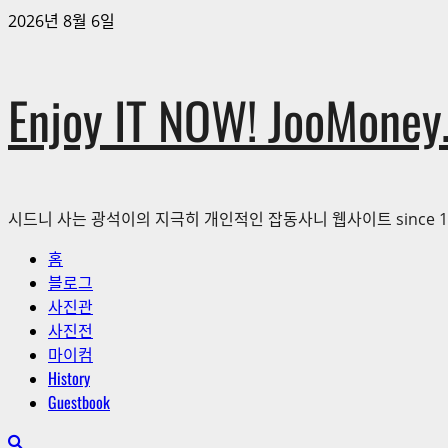
콘
2026년 8월 6일
텐
츠
로
Enjoy IT NOW! JooMoney.
바
로
가
기
시드니 사는 광석이의 지극히 개인적인 잡동사니 웹사이트 since 1
홈
기
블로그
본
사진관
메
사진전
뉴
마이컴
History
Guestbook