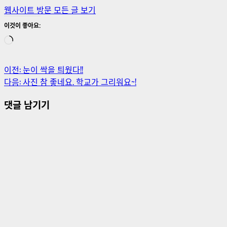
웹사이트 방문
모든 글 보기
이것이 좋아요:
로
드
중...
이전:
눈이 싹을 틔웠다!!
게
다음:
사진 참 좋네요. 학교가 그리워요~!
시
댓글 남기기
물
내
비
게
이
션