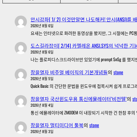
안시강좌[ 1/ 2] 이것만알면 나도해커! 안시(ANSI)를
2026년 8월 6일
요새는 인터넷으로 화려한 동영상을 봤지만, 그 시절에는 PC통
도스길라잡이[ 2/14] 카멜레온 ANSI.SYS의 넉넉한 기능
2026년 8월 6일
나는 플로피디스크드라이브만 있었기에 prompt $n$g 를 했지
창을열자 비주얼 베이직의 기본개념들
의
stone
2026년 8월 5일
Quick Basic 의 간단한 문법을 윈도우에 접목시켜 쉽게 
창을열자 국산윈도우용 통신에뮬레이터’비전텔’
의
st
2026년 8월 4일
통신 에뮬레이터에 ZMODEM 이 내장되기 시작한 건 한참 후의 일
창을열자 멀티미디어 툴북
의
stone
2026년 8월 3일