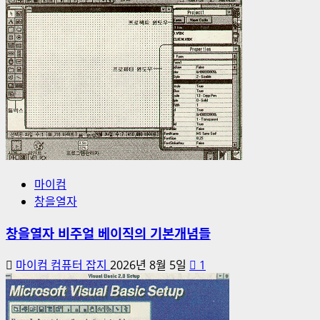
마이컴
창을열자
창을열자 비주얼 베이직의 기본개념들
마이컴 컴퓨터 잡지
2026년 8월 5일
1