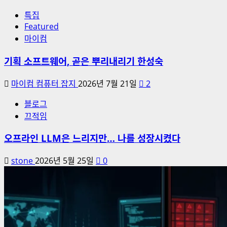
특집
Featured
마이컴
기획 소프트웨어, 곧은 뿌리내리기 한성숙
마이컴 컴퓨터 잡지
2026년 7월 21일
2
블로그
끄적임
오프라인 LLM은 느리지만… 나를 성장시켰다
stone
2026년 5월 25일
0