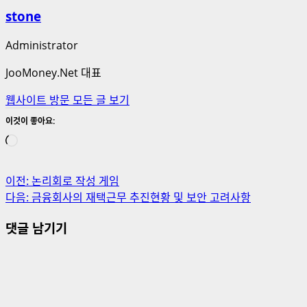
stone
Administrator
JooMoney.Net 대표
웹사이트 방문
모든 글 보기
이것이 좋아요:
로
드
중...
게
이전:
논리회로 작성 게임
다음:
금융회사의 재택근무 추진현황 및 보안 고려사항
시
댓글 남기기
물
내
비
게