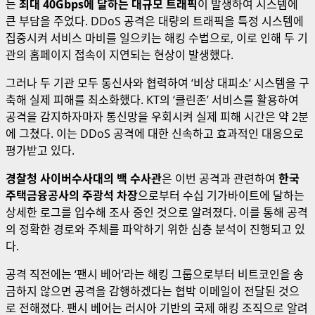
는
최대 40Gbps에 달하는 대규모 트래픽
이 발생하여 시스템에
큰 부담을 주었다. DDoS 공격은 대량의 트래픽을 특정 시스템에
집중시켜 서비스 마비를 일으키는 해킹 수법으로, 이로 인해 두 기
관의 홈페이지 접속이 지연되는 현상이 발생했다.
그러나 두 기관 모두 통신사와 협력하여 ‘비상 대피소’ 시스템을 구
축해 실제 피해를 최소화했다. KT의 ‘클린존’ 서비스를 활용하여
공격을 감지하자마자 통신망을 우회시켜 실제 피해 시간은 약 2분
에 그쳤다. 이는 DDoS 공격에 대한 신속하고 효과적인 대응으로
평가받고 있다.
경찰청 사이버수사대의 백 수사관
은 이번 공격과 관련하여
한국
주택금융공사의 주광석 차장
으로부터 수십 기가바이트에 달하는
상세한 로그를 입수해 조사 중인 것으로 알려졌다. 이를 통해 공격
의 정확한 경로와 주체를 파악하기 위한 심층 분석이 진행되고 있
다.
공격 직전에는 ‘팬시 베어’라는 해킹 그룹으로부터 비트코인을 송
금하지 않으면 공격을 감행하겠다는 협박 이메일이 전달된 것으
로 전해졌다. 팬시 베어는 러시아 기반의 국제 해킹 조직으로 알려