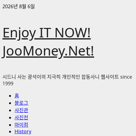
콘
2026년 8월 6일
텐
츠
Enjoy IT NOW!
로
바
로
JooMoney.Net!
가
기
시드니 사는 광석이의 지극히 개인적인 잡동사니 웹사이트 since
1999
기
홈
본
블로그
메
사진관
뉴
사진전
마이컴
History