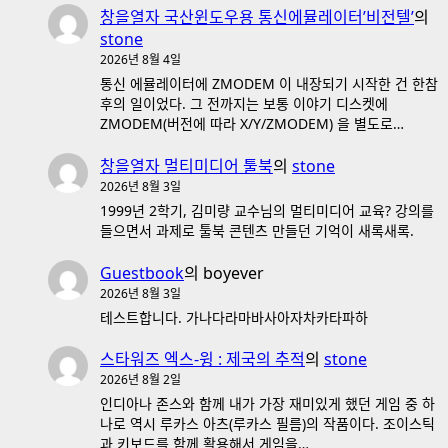
창을열자 국산윈도우용 통신에뮬레이터’비전텔’
의
stone
2026년 8월 4일
통신 에뮬레이터에 ZMODEM 이 내장되기 시작한 건 한참
후의 일이었다. 그 전까지는 보통 이야기 디스켓에
ZMODEM(버전에 따라 X/Y/ZMODEM) 을 별도로…
창을열자 멀티미디어 툴북
의
stone
2026년 8월 3일
1999년 2학기, 김미량 교수님의 멀티미디어 교육? 강의를
들으면서 과제로 툴북 콘텐츠 만들던 기억이 새록새록.
Guestbook
의
boyever
2026년 8월 3일
테스트합니다. 가나다라마바사아자차카타파하
스타워즈 엑스-윙 : 제국의 추적
의
stone
2026년 8월 2일
인디아나 존스와 함께 내가 가장 재미있게 했던 게임 중 하
나로 역시 루카스 아츠(루카스 필름)의 작품이다. 조이스틱
과 키보드를 함께 활용해서 게임을…