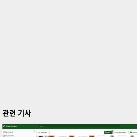
이
션
관련 기사