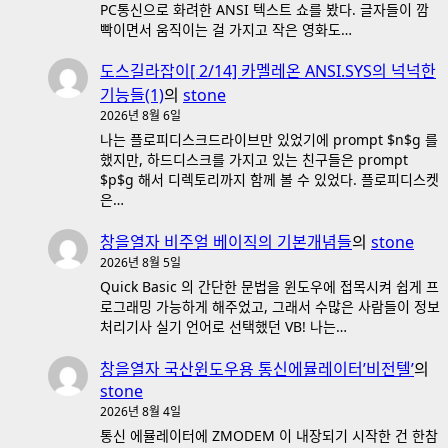
PC통신으로 화려한 ANSI 텍스트 쇼를 봤다. 글자들이 깜
빡이면서 움직이는 걸 가지고 작은 영화도…
도스길라잡이[ 2/14] 카멜레온 ANSI.SYS의 넉넉한
기능들(1)
의
stone
2026년 8월 6일
나는 플로피디스크드라이브만 있었기에 prompt $n$g 를
했지만, 하드디스크를 가지고 있는 친구들은 prompt
$p$g 해서 디렉토리까지 함께 볼 수 있었다. 플로피디스켓
은…
창을열자 비주얼 베이직의 기본개념들
의
stone
2026년 8월 5일
Quick Basic 의 간단한 문법을 윈도우에 접목시켜 쉽게 프
로그래밍 가능하게 해주었고, 그래서 수많은 사람들이 정보
처리기사 실기 언어로 선택했던 VB! 나는…
창을열자 국산윈도우용 통신에뮬레이터’비전텔’
의
stone
2026년 8월 4일
통신 에뮬레이터에 ZMODEM 이 내장되기 시작한 건 한참