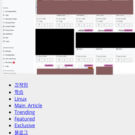
끄적임
학습
Linux
Main_Article
Trending
Featured
Exclusive
블로그