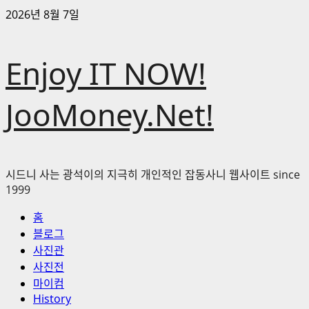
콘
2026년 8월 7일
텐
츠
Enjoy IT NOW!
로
바
로
JooMoney.Net!
가
기
시드니 사는 광석이의 지극히 개인적인 잡동사니 웹사이트 since
1999
기
홈
본
블로그
메
사진관
뉴
사진전
마이컴
History