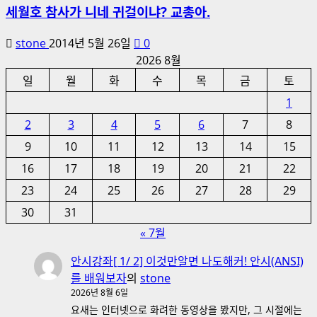
세월호 참사가 니네 귀걸이냐? 교총아.
stone
2014년 5월 26일
0
2026 8월
일
월
화
수
목
금
토
1
2
3
4
5
6
7
8
9
10
11
12
13
14
15
16
17
18
19
20
21
22
23
24
25
26
27
28
29
30
31
« 7월
안시강좌[ 1/ 2] 이것만알면 나도해커! 안시(ANSI)
를 배워보자
의
stone
2026년 8월 6일
요새는 인터넷으로 화려한 동영상을 봤지만, 그 시절에는