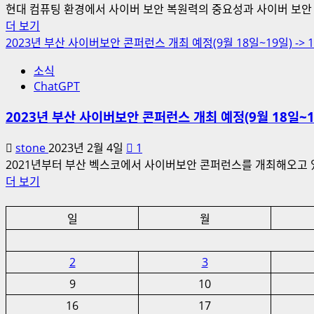
현대 컴퓨팅 환경에서 사이버 보안 복원력의 중요성과 사이버 보안 
2023
더 보기
년
2023년 부산 사이버보안 콘퍼런스 개최 예정(9월 18일~19일) -> 
부
소식
산
ChatGPT
사
이
2023년 부산 사이버보안 콘퍼런스 개최 예정(9월 18일~19
버
보
stone
2023년 2월 4일
1
안
2021년부터 부산 벡스코에서 사이버보안 콘퍼런스를 개최해오고 
콘
2023
더 보기
퍼
년
런
부
일
월
스
산
에
사
방
2
3
이
문
버
9
10
하
보
16
17
여