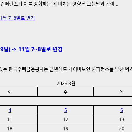
컨퍼런스가 이를 강화하는 데 미치는 영향은 오늘날과 같이...
11월 7~8일로 변경
일) -> 11월 7~8일로 변경
있는 한국주택금융공사는 금년에도 사이버보안 콘퍼런스를 부산 벡스코
2026 8월
화
수
목
4
5
6
11
12
13
18
19
20