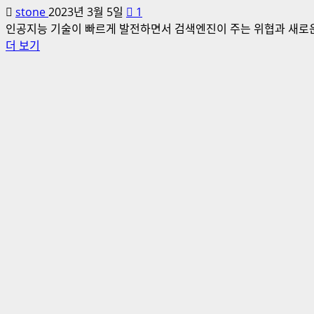
증
stone
2023년 3월 5일
1
사
인공지능 기술이 빠르게 발전하면서 검색엔진이 주는 위협과 새로운 
업
인
더 보기
결
공
과
지
발
능
표
시
회
대
참
의
석
검
에
색
대
엔
해
진
더
시
읽
장
어
과
보
수
기
익