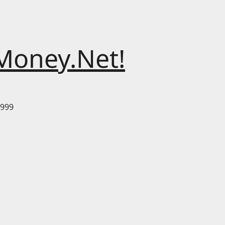
Money.Net!
999