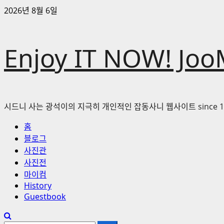
콘
2026년 8월 6일
텐
츠
로
Enjoy IT NOW! Joo
바
로
가
기
시드니 사는 광석이의 지극히 개인적인 잡동사니 웹사이트 since 1
기
홈
본
블로그
메
사진관
뉴
사진전
마이컴
History
Guestbook