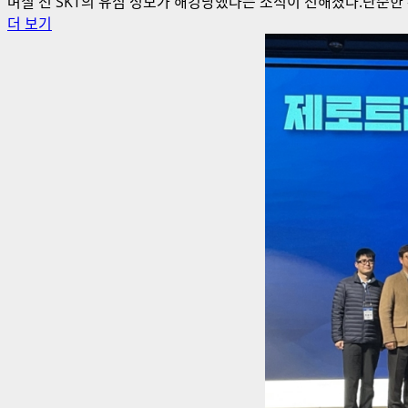
며칠 전 SKT의 유심 정보가 해킹당했다는 소식이 전해졌다.단순한 
SKT
더 보기
유
심
정
보
유
출
사
건
은
제
대
로
처
리
되
고
있