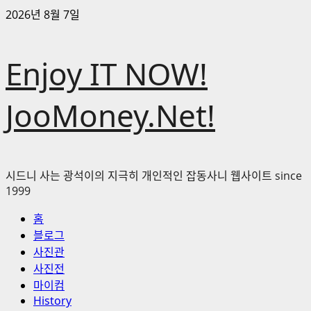
콘
2026년 8월 7일
텐
츠
Enjoy IT NOW!
로
바
로
JooMoney.Net!
가
기
시드니 사는 광석이의 지극히 개인적인 잡동사니 웹사이트 since
1999
기
홈
본
블로그
메
사진관
뉴
사진전
마이컴
History