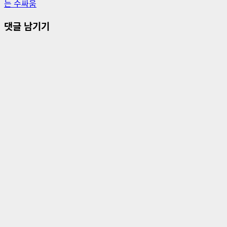
는 수싸움
물
댓글 남기기
내
비
게
이
션