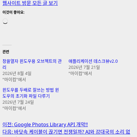
웹사이트 방문
모든 글 보기
이것이 좋아요:
로
드
중...
관련
창을열자 윈도우용 오브젝트의 관
애플리케이션 데스크뷰v2.0
리
2026년 7월 21일
2026년 8월 4일
"마이컴"에서
"마이컴"에서
윈도우를 두배로 잘쓰는 방법 윈
도우의 초기화 파일 다루기
2026년 7월 24일
"마이컴"에서
게
이전:
Google Photos Library API 개악!!
다음:
바닷속 케이블이 끊기면 전쟁일까? AI와 강대국의 소리 없
시