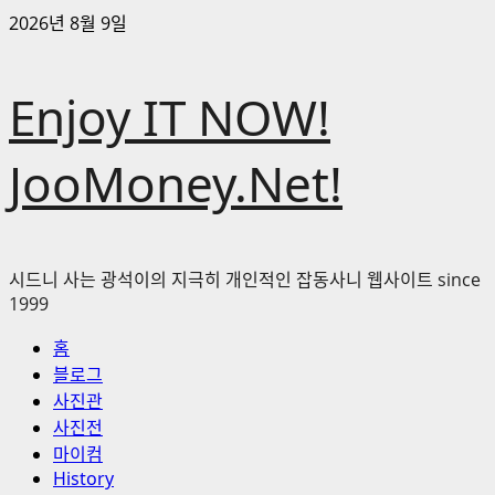
콘
2026년 8월 9일
텐
츠
Enjoy IT NOW!
로
바
로
JooMoney.Net!
가
기
시드니 사는 광석이의 지극히 개인적인 잡동사니 웹사이트 since
1999
기
홈
본
블로그
메
사진관
뉴
사진전
마이컴
History