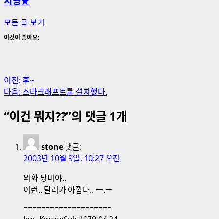
지영★
모든 글 보기
이것이 좋아요:
게
이전:
후~
다음:
스타크래프트를 설치했다.
시
“
이건 뭐지??
”의 댓글 1개
물
내
stone
댓글:
비
2003년 10월 9일, 10:27 오전
게
외화 낭비야..
이
이런.. 달러가 아깝다.. ㅡ.ㅡ
션
====================
Joo, KwangSuk 1979.04.24.