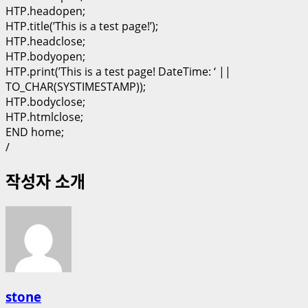
HTP.headopen;
HTP.title(’This is a test page!’);
HTP.headclose;
HTP.bodyopen;
HTP.print(’This is a test page! DateTime: ‘ ||
TO_CHAR(SYSTIMESTAMP));
HTP.bodyclose;
HTP.htmlclose;
END home;
/
작성자 소개
stone