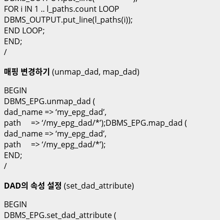
FOR i IN 1 .. l_paths.count LOOP
DBMS_OUTPUT.put_line(l_paths(i));
END LOOP;
END;
/
매핑 변경하기
(unmap_dad, map_dad)
BEGIN
DBMS_EPG.unmap_dad (
dad_name => ‘my_epg_dad’,
path => ‘/my_epg_dad/*’);DBMS_EPG.map_dad (
dad_name => ‘my_epg_dad’,
path => ‘/my_epg_dad/*’);
END;
/
DAD의 속성 설정
(set_dad_attribute)
BEGIN
DBMS_EPG.set_dad_attribute (