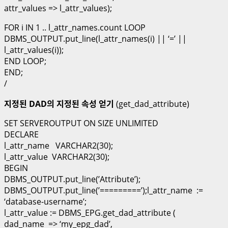
attr_values => l_attr_values);
FOR i IN 1 .. l_attr_names.count LOOP
DBMS_OUTPUT.put_line(l_attr_names(i) || ‘=’ ||
l_attr_values(i));
END LOOP;
END;
/
지정된 DAD의 지정된 속성 얻기
(get_dad_attribute)
SET SERVEROUTPUT ON SIZE UNLIMITED
DECLARE
l_attr_name VARCHAR2(30);
l_attr_value VARCHAR2(30);
BEGIN
DBMS_OUTPUT.put_line(’Attribute’);
DBMS_OUTPUT.put_line(’=========’);l_attr_name :=
‘database-username’;
l_attr_value := DBMS_EPG.get_dad_attribute (
dad_name => ‘my_epg_dad’,