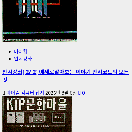
마이컴
안시강좌
안시강좌[ 2/ 2] 예제로알아보는 이야기 안시코드의 모든
것
마이컴 컴퓨터 잡지
2026년 8월 6일
0