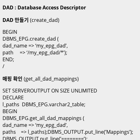
DAD : Database Access Descriptor
DAD 만들기
(create_dad)
BEGIN
DBMS_EPG.create_dad (
dad_name => ‘my_epg_dad’,
path => ‘/my_epg_dad/*’);
END;
/
매핑 확인
(get_all_dad_mappings)
SET SERVEROUTPUT ON SIZE UNLIMITED
DECLARE
l_paths DBMS_EPG.varchar2_table;
BEGIN
DBMS_EPG.get_all_dad_mappings (
dad_name => ‘my_epg_dad’,
paths => l_paths);DBMS_OUTPUT.put_line(’Mappings’);
DBMS_OUTPUT.put_line(’========’);