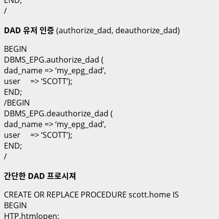
/
DAD 유저 인증
(authorize_dad, deauthorize_dad)
BEGIN
DBMS_EPG.authorize_dad (
dad_name => ‘my_epg_dad’,
user => ‘SCOTT’);
END;
/BEGIN
DBMS_EPG.deauthorize_dad (
dad_name => ‘my_epg_dad’,
user => ‘SCOTT’);
END;
/
간단한 DAD 프로시져
CREATE OR REPLACE PROCEDURE scott.home IS
BEGIN
HTP.htmlopen;