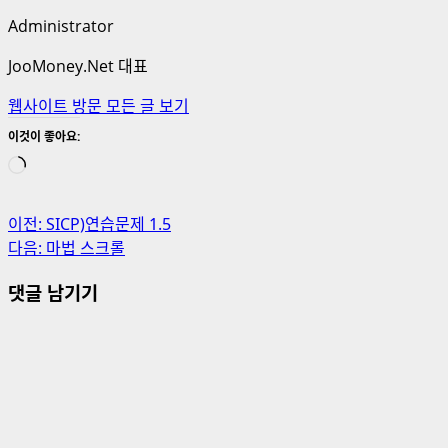
Administrator
JooMoney.Net 대표
웹사이트 방문
모든 글 보기
이것이 좋아요:
로
드
중...
게
이전:
SICP)연습문제 1.5
다음:
마법 스크롤
시
댓글 남기기
물
내
비
게
이