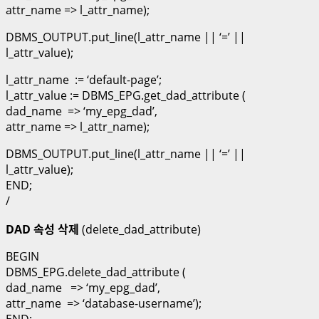
attr_name => l_attr_name);
DBMS_OUTPUT.put_line(l_attr_name || ‘=’ ||
l_attr_value);
l_attr_name := ‘default-page’;
l_attr_value := DBMS_EPG.get_dad_attribute (
dad_name => ‘my_epg_dad’,
attr_name => l_attr_name);
DBMS_OUTPUT.put_line(l_attr_name || ‘=’ ||
l_attr_value);
END;
/
DAD 속성 삭제
(delete_dad_attribute)
BEGIN
DBMS_EPG.delete_dad_attribute (
dad_name => ‘my_epg_dad’,
attr_name => ‘database-username’);
END;