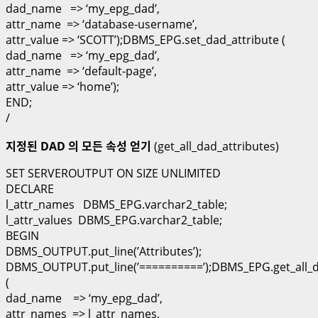
dad_name => ‘my_epg_dad’,
attr_name => ‘database-username’,
attr_value => ‘SCOTT’);DBMS_EPG.set_dad_attribute (
dad_name => ‘my_epg_dad’,
attr_name => ‘default-page’,
attr_value => ‘home’);
END;
/
지정된 DAD 의 모든 속성 얻기
(get_all_dad_attributes)
SET SERVEROUTPUT ON SIZE UNLIMITED
DECLARE
l_attr_names DBMS_EPG.varchar2_table;
l_attr_values DBMS_EPG.varchar2_table;
BEGIN
DBMS_OUTPUT.put_line(’Attributes’);
DBMS_OUTPUT.put_line(’==========’);DBMS_EPG.get_all_d
(
dad_name => ‘my_epg_dad’,
attr_names => l_attr_names,