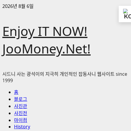
콘
2026년 8월 6일
텐
츠
Enjoy IT NOW!
로
바
로
JooMoney.Net!
가
기
시드니 사는 광석이의 지극히 개인적인 잡동사니 웹사이트 since
1999
기
홈
본
블로그
메
사진관
뉴
사진전
마이컴
History