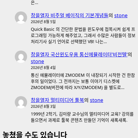
은…
창을열자 비주얼 베이직의 기본개념들
의
stone
2026년 8월 5일
Quick Basic 의 간단한 문법을 윈도우에 접목시켜 쉽게 프
로그래밍 가능하게 해주었고, 그래서 수많은 사람들이 정보
처리기사 실기 언어로 선택했던 VB! 나는…
창을열자 국산윈도우용 통신에뮬레이터’비전텔’
의
stone
2026년 8월 4일
통신 에뮬레이터에 ZMODEM 이 내장되기 시작한 건 한참
후의 일이었다. 그 전까지는 보통 이야기 디스켓에
ZMODEM(버전에 따라 X/Y/ZMODEM) 을 별도로…
창을열자 멀티미디어 툴북
의
stone
2026년 8월 3일
1999년 2학기, 김미량 교수님의 멀티미디어 교육? 강의를
들으면서 과제로 툴북 콘텐츠 만들던 기억이 새록새록.
놓쳤을 수도 있습니다