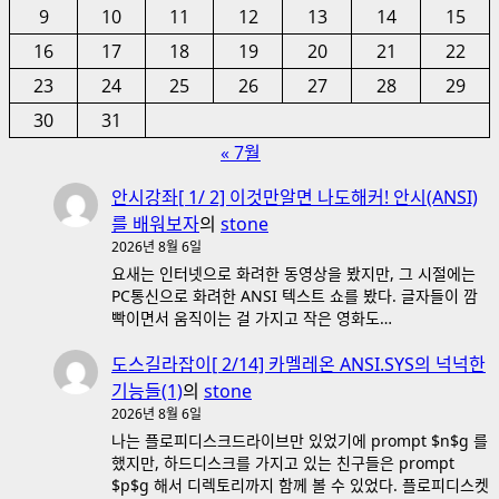
9
10
11
12
13
14
15
16
17
18
19
20
21
22
23
24
25
26
27
28
29
30
31
« 7월
안시강좌[ 1/ 2] 이것만알면 나도해커! 안시(ANSI)
를 배워보자
의
stone
2026년 8월 6일
요새는 인터넷으로 화려한 동영상을 봤지만, 그 시절에는
PC통신으로 화려한 ANSI 텍스트 쇼를 봤다. 글자들이 깜
빡이면서 움직이는 걸 가지고 작은 영화도…
도스길라잡이[ 2/14] 카멜레온 ANSI.SYS의 넉넉한
기능들(1)
의
stone
2026년 8월 6일
나는 플로피디스크드라이브만 있었기에 prompt $n$g 를
했지만, 하드디스크를 가지고 있는 친구들은 prompt
$p$g 해서 디렉토리까지 함께 볼 수 있었다. 플로피디스켓