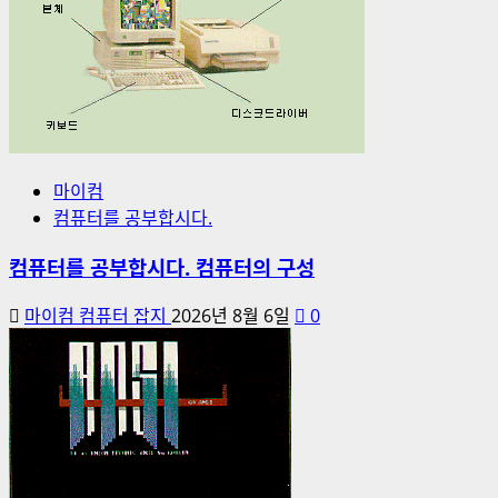
마이컴
컴퓨터를 공부합시다.
컴퓨터를 공부합시다. 컴퓨터의 구성
마이컴 컴퓨터 잡지
2026년 8월 6일
0