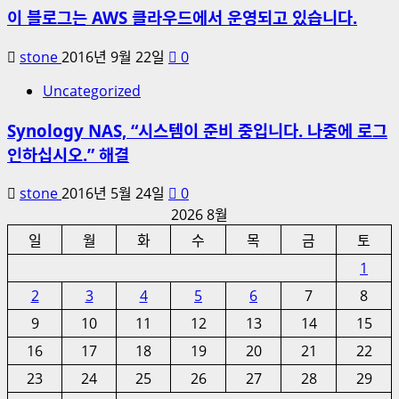
이 블로그는 AWS 클라우드에서 운영되고 있습니다.
stone
2016년 9월 22일
0
Uncategorized
Synology NAS, “시스템이 준비 중입니다. 나중에 로그
인하십시오.” 해결
stone
2016년 5월 24일
0
2026 8월
일
월
화
수
목
금
토
1
2
3
4
5
6
7
8
9
10
11
12
13
14
15
16
17
18
19
20
21
22
23
24
25
26
27
28
29