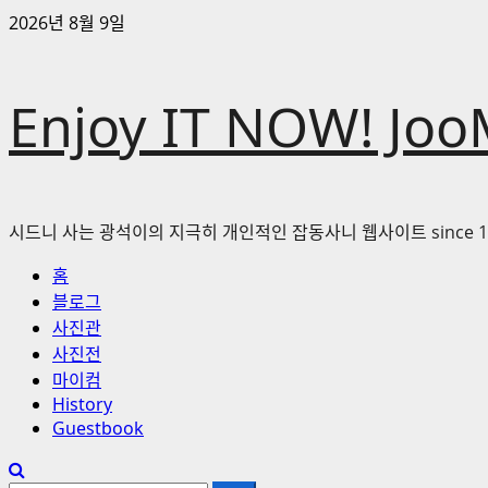
콘
2026년 8월 9일
텐
츠
로
Enjoy IT NOW! Joo
바
로
가
기
시드니 사는 광석이의 지극히 개인적인 잡동사니 웹사이트 since 1
기
홈
본
블로그
메
사진관
뉴
사진전
마이컴
History
Guestbook