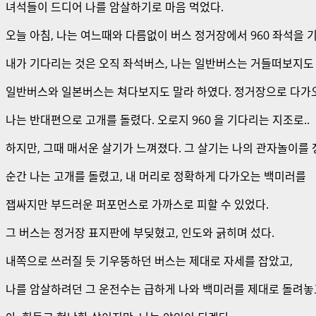
녀석들이 드디어 나를 암살하기로 마음 먹었다.
오늘 아침, 나는 여느때와 다름없이 버스 정거장에서 960 좌석을 
내가 기다리는 것은 오직 좌석버스, 나는 일반버스는 거들떠보지도
일반버스와 일본버스는 쳐다보지도 말라 하였다. 정거장으로 다가오
나는 반대편으로 고개를 돌렸다. 오로지 960 을 기다리는 지조로..
하지만, 그때 매서운 살기가 느껴졌다. 그 살기는 나의 관자놀이를
순간 나는 고개를 돌렸고, 내 머리로 정확하게 다가오는 백미러를
잽싸지만 부드러운 퍼포먼스로 가까스로 피할 수 있었다.
그 버스는 정거장 표지판에 부딪혔고, 인도와 긁히며 섰다.
내쪽으로 쓰러질 듯 기우뚱하던 버스는 제대로 자세를 잡았고,
나를 암살하려던 그 운전수는 급하게 나와 백미러를 제대로 돌려놓