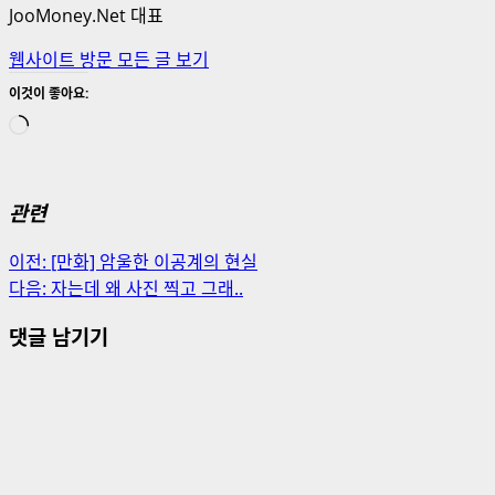
JooMoney.Net 대표
웹사이트 방문
모든 글 보기
이것이 좋아요:
로
드
중...
관련
게
이전:
[만화] 암울한 이공계의 현실
다음:
자는데 왜 사진 찍고 그래..
시
댓글 남기기
물
내
비
게