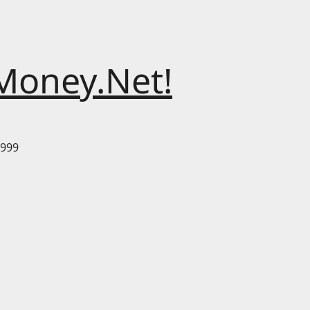
Money.Net!
999