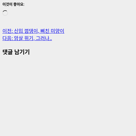
이것이 좋아요:
로
드
중...
게
이전:
신입 껌댕이, 삐친 미양이
다음:
암살 위기, 그러나..
시
댓글 남기기
물
내
비
게
이
션