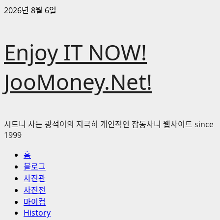
콘
2026년 8월 6일
텐
츠
Enjoy IT NOW!
로
바
로
JooMoney.Net!
가
기
시드니 사는 광석이의 지극히 개인적인 잡동사니 웹사이트 since
1999
기
홈
본
블로그
메
사진관
뉴
사진전
마이컴
History