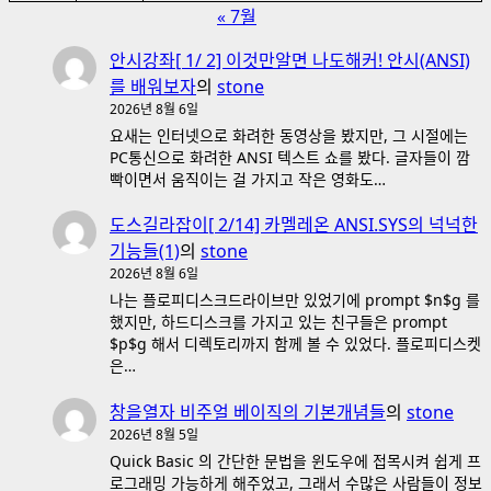
« 7월
안시강좌[ 1/ 2] 이것만알면 나도해커! 안시(ANSI)
를 배워보자
의
stone
2026년 8월 6일
요새는 인터넷으로 화려한 동영상을 봤지만, 그 시절에는
PC통신으로 화려한 ANSI 텍스트 쇼를 봤다. 글자들이 깜
빡이면서 움직이는 걸 가지고 작은 영화도…
도스길라잡이[ 2/14] 카멜레온 ANSI.SYS의 넉넉한
기능들(1)
의
stone
2026년 8월 6일
나는 플로피디스크드라이브만 있었기에 prompt $n$g 를
했지만, 하드디스크를 가지고 있는 친구들은 prompt
$p$g 해서 디렉토리까지 함께 볼 수 있었다. 플로피디스켓
은…
창을열자 비주얼 베이직의 기본개념들
의
stone
2026년 8월 5일
Quick Basic 의 간단한 문법을 윈도우에 접목시켜 쉽게 프
로그래밍 가능하게 해주었고, 그래서 수많은 사람들이 정보