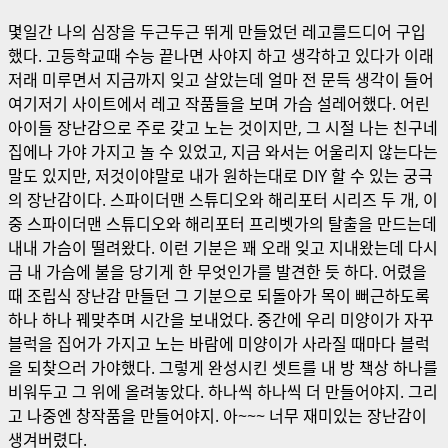
몇일간 나의 심장을 두근두근 뛰게 만들었던 레고를드디어 구입
했다. 고등학교때 수능 끝나면 사야지 하고 생각하고 있다가 이래
저래 미루면서 지금까지 잊고 살았는데 얼마 전 문득 생각이 들어
여기저기 사이트에서 레고 작품들을 보며 가슴 설레어했다. 어린
아이들 장난감으로 주로 갖고 노는 것이지만, 그 시절 나는 친구네
집에나 가야 가지고 놀 수 있었고, 지금 와서는 어울리지 않는다는
말도 있지만, 저것이야말로 내가 원하는대로 DIY 할 수 있는 궁극
의 장난감이다. 스파이더맨 스튜디오와 해리포터 시리즈 두 개, 이
중 스파이더맨 스튜디오와 해리포터 프리벳가의 탈출을 만드는데
내내 가슴이 떨려왔다. 이런 기분은 꽤 오래 잊고 지내왔는데 다시
금 내 가슴에 불을 당기게 한 무엇인가를 발견한 듯 하다. 어렸을
때 조립식 장난감 만들던 그 기분으로 되돌아가 목이 뻐근하도록
하나 하나 꿰맞추며 시간을 보내었다. 중간에 우리 미양이가 자꾸
블럭을 집어가 가지고 노는 바람에 미양이가 사라질 때마다 블럭
을 되찾으러 가야했다. 그렇게 완성시킨 셋트를 내 방 책상 하나를
비워두고 그 위에 올려놓았다. 하나씩 하나씩 더 만들어야지. 그리
고 나중엔 창작품을 만들어야지. 아~~~ 너무 재미있는 장난감이
생겨버렸다.