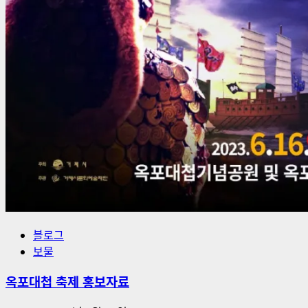
블로그
보물
옥포대첩 축제 홍보자료