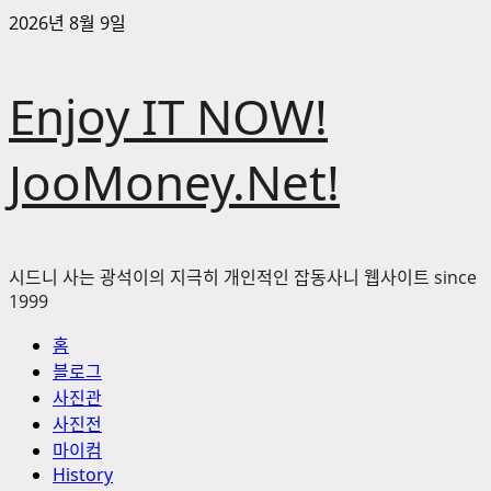
콘
2026년 8월 9일
텐
츠
Enjoy IT NOW!
로
바
로
JooMoney.Net!
가
기
시드니 사는 광석이의 지극히 개인적인 잡동사니 웹사이트 since
1999
기
홈
본
블로그
메
사진관
뉴
사진전
마이컴
History