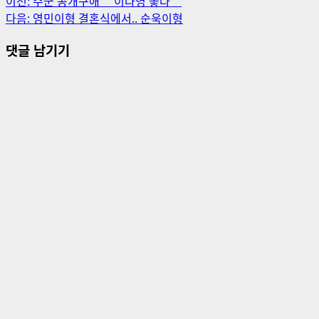
게
이전:
주군 공개구애 ＂이나영 좋다＂
다음:
영민이형 결혼식에서.. 순욱이형
시
댓글 남기기
물
내
비
게
이
션