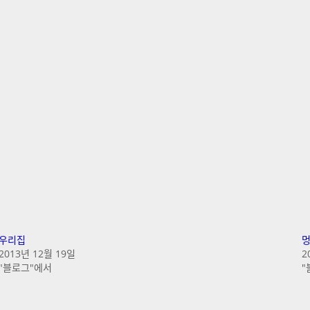
우리집
멍
2013년 12월 19일
2
"블로그"에서
"