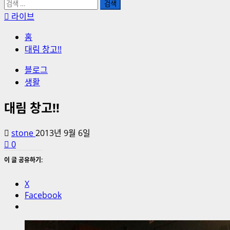
검
색:
라이브
홈
대림 창고!!
블로그
생활
대림 창고!!
stone
2013년 9월 6일
0
이 글 공유하기:
X
Facebook