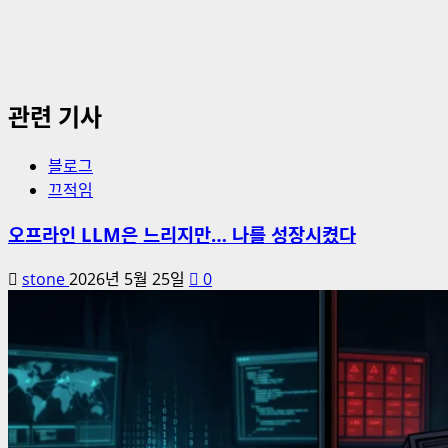
관련 기사
블로그
끄적임
오프라인 LLM은 느리지만… 나를 성장시켰다
stone
2026년 5월 25일
0