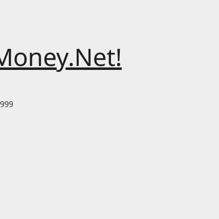
Money.Net!
999