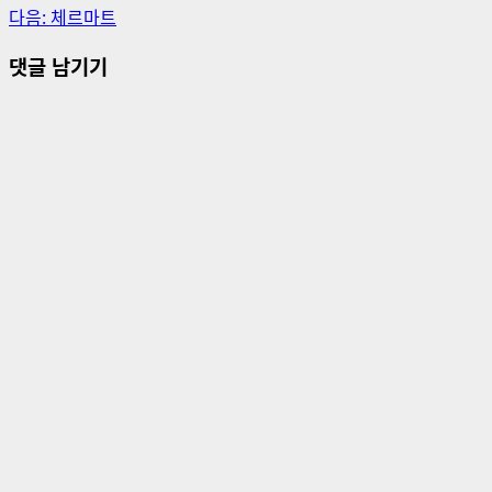
다음:
체르마트
시
댓글 남기기
물
내
비
게
이
션