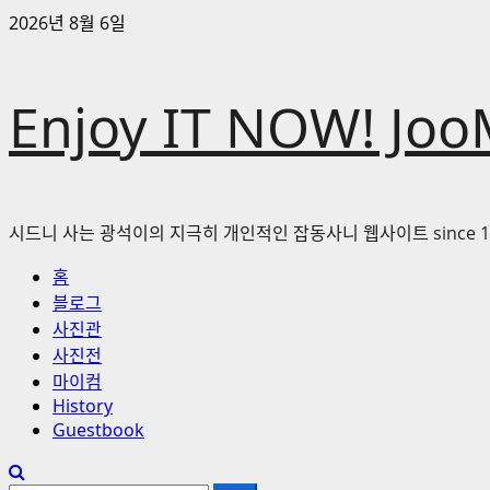
콘
2026년 8월 6일
텐
츠
로
Enjoy IT NOW! Joo
바
로
가
기
시드니 사는 광석이의 지극히 개인적인 잡동사니 웹사이트 since 1
기
홈
본
블로그
메
사진관
뉴
사진전
마이컴
History
Guestbook