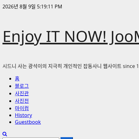
콘
2026년 8월 9일
5:19:12 PM
텐
츠
로
Enjoy IT NOW! Joo
바
로
가
기
시드니 사는 광석이의 지극히 개인적인 잡동사니 웹사이트 since 1
기
홈
본
블로그
메
사진관
뉴
사진전
마이컴
History
Guestbook