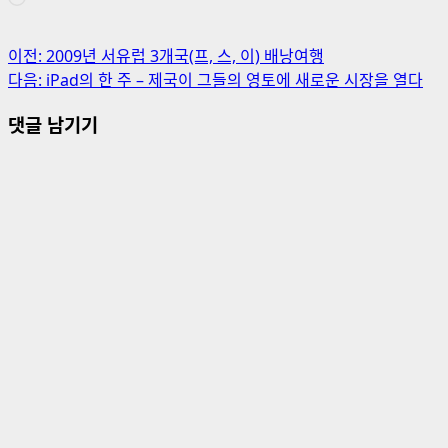
로
드
중...
게
이전:
2009년 서유럽 3개국(프, 스, 이) 배낭여행
다음:
iPad의 한 주 – 제국이 그들의 영토에 새로운 시장을 열다
시
댓글 남기기
물
내
비
게
이
션