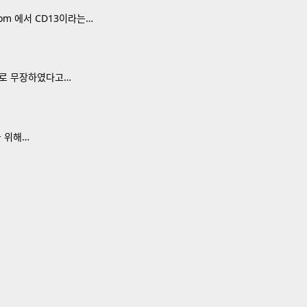
om 에서 CD13이라는…
능들로 무장하였다고…
을 위해…