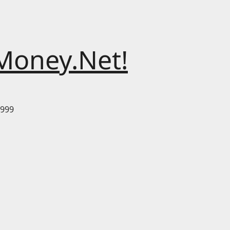
Money.Net!
999