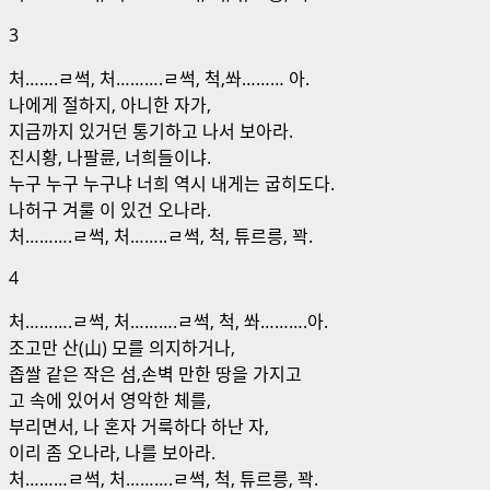
3
처…….ㄹ썩, 처……….ㄹ썩, 척,쏴……… 아.
나에게 절하지, 아니한 자가,
지금까지 있거던 통기하고 나서 보아라.
진시황, 나팔륜, 너희들이냐.
누구 누구 누구냐 너희 역시 내게는 굽히도다.
나허구 겨룰 이 있건 오나라.
처……….ㄹ썩, 처……..ㄹ썩, 척, 튜르릉, 꽉.
4
처……….ㄹ썩, 처……….ㄹ썩, 척, 쏴……….아.
조고만 산(山) 모를 의지하거나,
좁쌀 같은 작은 섬,손벽 만한 땅을 가지고
고 속에 있어서 영악한 체를,
부리면서, 나 혼자 거룩하다 하난 자,
이리 좀 오나라, 나를 보아라.
처………ㄹ썩, 처……….ㄹ썩, 척, 튜르릉, 꽉.