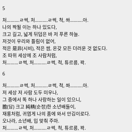
5
처……….ㄹ썩, 처……….ㄹ썩, 척, 쏴……….아.
나의 짝될 이는 하나 있도다,
크고 길고, 넓게 뒤덥은 바 저 푸른 하늘.
저것이 우리와 틀림이 없어,
적은 是非(시비), 적은 쌈, 온갖 모든 더러운 것 없도다.
조 따위 세상에 조 사람처럼,
처………ㄹ썩, 처……….ㄹ썩, 척, 튜르릉, 꽉.
6
처……….ㄹ썩, 처……….ㄹ썩, 척, 쏴……….아.
저 세상 저 사람 도두 미우나,
그 중에서 똑 하나 사랑하는 일이 있으니,
膽(담) 크고 純精(순정)한 소년배들이,
재롱처럼, 귀엽게 나의 품에 와서 안김이로다.
오나라, 소년배, 입 맞춰 주마.
처………ㄹ썩, 처……….ㄹ썩, 척, 튜르릉, 꽉.