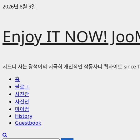
콘
2026년 8월 9일
텐
츠
로
Enjoy IT NOW! Joo
바
로
가
기
시드니 사는 광석이의 지극히 개인적인 잡동사니 웹사이트 since 1
기
홈
본
블로그
메
사진관
뉴
사진전
마이컴
History
Guestbook