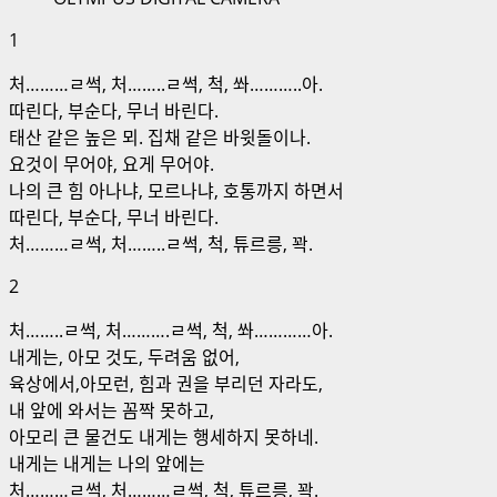
1
처………ㄹ썩, 처……..ㄹ썩, 척, 쏴………..아.
따린다, 부순다, 무너 바린다.
태산 같은 높은 뫼. 집채 같은 바윗돌이나.
요것이 무어야, 요게 무어야.
나의 큰 힘 아나냐, 모르나냐, 호통까지 하면서
따린다, 부순다, 무너 바린다.
처………ㄹ썩, 처……..ㄹ썩, 척, 튜르릉, 꽉.
2
처……..ㄹ썩, 처……….ㄹ썩, 척, 쏴…………아.
내게는, 아모 것도, 두려움 없어,
육상에서,아모런, 힘과 권을 부리던 자라도,
내 앞에 와서는 꼼짝 못하고,
아모리 큰 물건도 내게는 행세하지 못하네.
내게는 내게는 나의 앞에는
처………ㄹ썩, 처………ㄹ썩, 척, 튜르릉, 꽉.