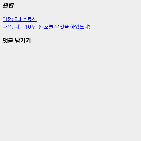
관련
게
이전:
ELI 수료식
다음:
너는 10 년 전 오늘 무엇을 하였느냐!
시
댓글 남기기
물
내
비
게
이
션