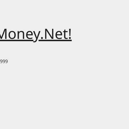
Money.Net!
999