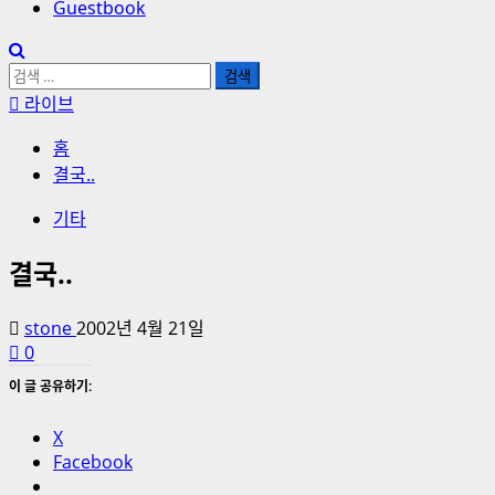
Guestbook
검
색:
라이브
홈
결국..
기타
결국..
stone
2002년 4월 21일
0
이 글 공유하기:
X
Facebook