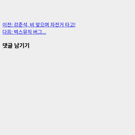
게
이전:
강준석, 비 맞으며 자전거 타고!
다음:
벅스뮤직 버그…
시
댓글 남기기
물
내
비
게
이
션