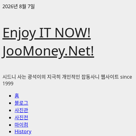
콘
2026년 8월 7일
텐
츠
Enjoy IT NOW!
로
바
로
JooMoney.Net!
가
기
시드니 사는 광석이의 지극히 개인적인 잡동사니 웹사이트 since
1999
기
홈
본
블로그
메
사진관
뉴
사진전
마이컴
History