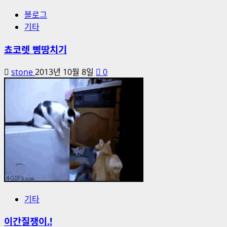
블로그
기타
쵸코렛 삥땅치기
stone
2013년 10월 8일
0
기타
이간질쟁이.!