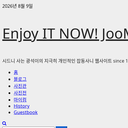
콘
2026년 8월 9일
텐
츠
로
Enjoy IT NOW! Joo
바
로
가
기
시드니 사는 광석이의 지극히 개인적인 잡동사니 웹사이트 since 1
기
홈
본
블로그
메
사진관
뉴
사진전
마이컴
History
Guestbook