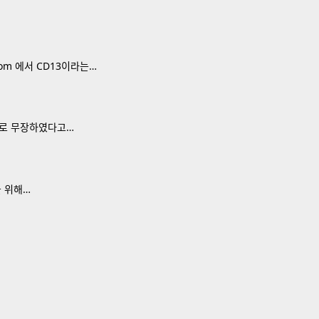
om 에서 CD13이라는…
능들로 무장하였다고…
을 위해…