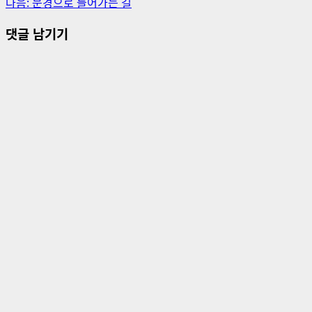
다음:
문경으로 들어가는 길
시
댓글 남기기
물
내
비
게
이
션