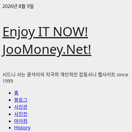
콘
2026년 8월 9일
텐
츠
Enjoy IT NOW!
로
바
로
JooMoney.Net!
가
기
시드니 사는 광석이의 지극히 개인적인 잡동사니 웹사이트 since
1999
기
홈
본
블로그
메
사진관
뉴
사진전
마이컴
History