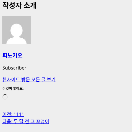
작성자 소개
피노키오
Subscriber
웹사이트 방문
모든 글 보기
이것이 좋아요:
로
드
중...
게
이전:
1111
다음:
두 달 전 그 꼬맹이
시