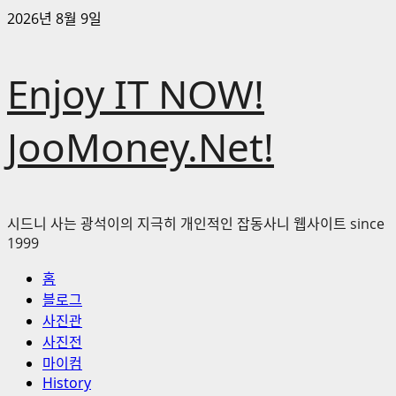
콘
2026년 8월 9일
텐
츠
Enjoy IT NOW!
로
바
로
JooMoney.Net!
가
기
시드니 사는 광석이의 지극히 개인적인 잡동사니 웹사이트 since
1999
기
홈
본
블로그
메
사진관
뉴
사진전
마이컴
History