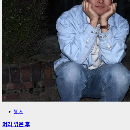
知人
머리 깎은 후