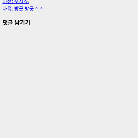
게
이전:
주시죠.
다음:
방긋 방긋 ^_^
시
댓글 남기기
물
내
비
게
이
션