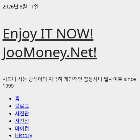
콘
2026년 8월 11일
텐
츠
Enjoy IT NOW!
로
바
로
JooMoney.Net!
가
기
시드니 사는 광석이의 지극히 개인적인 잡동사니 웹사이트 since
1999
기
홈
본
블로그
메
사진관
뉴
사진전
마이컴
History