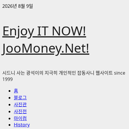
콘
2026년 8월 9일
텐
츠
Enjoy IT NOW!
로
바
로
JooMoney.Net!
가
기
시드니 사는 광석이의 지극히 개인적인 잡동사니 웹사이트 since
1999
기
홈
본
블로그
메
사진관
뉴
사진전
마이컴
History