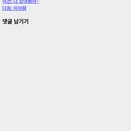
게
이전:
나 잡아봐라~
다음:
이아람
시
댓글 남기기
물
내
비
게
이
션