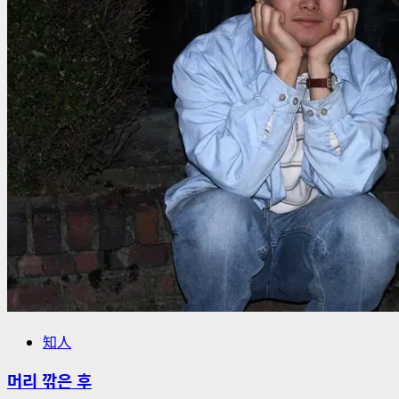
知人
머리 깎은 후