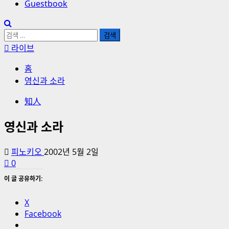
Guestbook
검
색:
라이브
홈
영신과 소라
知人
영신과 소라
피노키오
2002년 5월 2일
0
이 글 공유하기:
X
Facebook