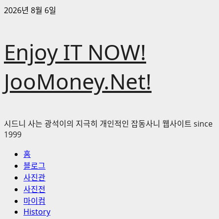
콘
2026년 8월 6일
텐
츠
Enjoy IT NOW!
로
바
로
JooMoney.Net!
가
기
시드니 사는 광석이의 지극히 개인적인 잡동사니 웹사이트 since
1999
기
홈
본
블로그
메
사진관
뉴
사진전
마이컴
History