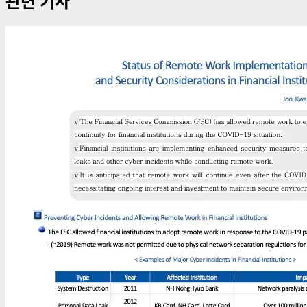
관련 기사
물
내
비
게
이
션