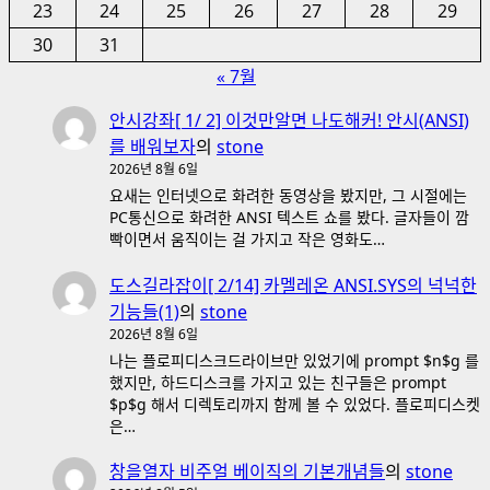
23
24
25
26
27
28
29
30
31
« 7월
안시강좌[ 1/ 2] 이것만알면 나도해커! 안시(ANSI)
를 배워보자
의
stone
2026년 8월 6일
요새는 인터넷으로 화려한 동영상을 봤지만, 그 시절에는
PC통신으로 화려한 ANSI 텍스트 쇼를 봤다. 글자들이 깜
빡이면서 움직이는 걸 가지고 작은 영화도…
도스길라잡이[ 2/14] 카멜레온 ANSI.SYS의 넉넉한
기능들(1)
의
stone
2026년 8월 6일
나는 플로피디스크드라이브만 있었기에 prompt $n$g 를
했지만, 하드디스크를 가지고 있는 친구들은 prompt
$p$g 해서 디렉토리까지 함께 볼 수 있었다. 플로피디스켓
은…
창을열자 비주얼 베이직의 기본개념들
의
stone