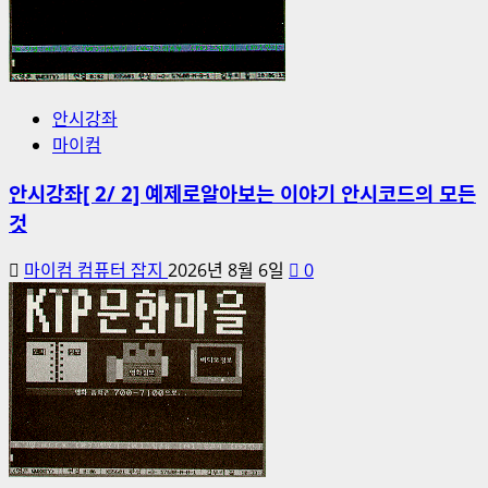
안시강좌
마이컴
안시강좌[ 2/ 2] 예제로알아보는 이야기 안시코드의 모든
것
마이컴 컴퓨터 잡지
2026년 8월 6일
0