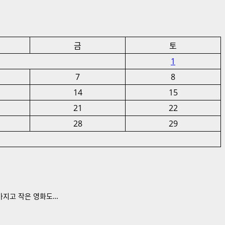
금
토
1
7
8
14
15
21
22
28
29
 가지고 작은 영화도…