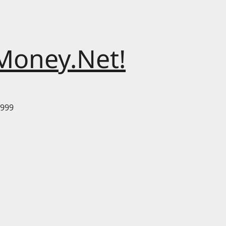
Money.Net!
999