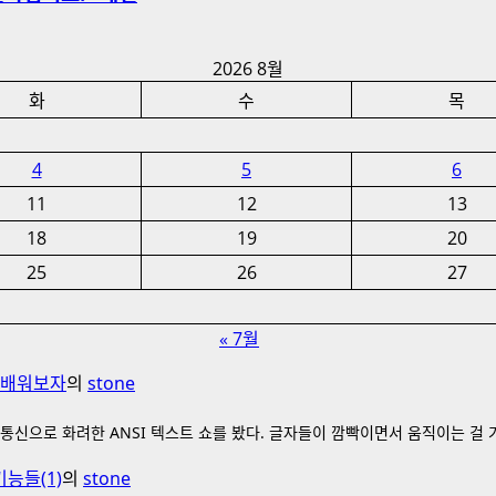
2026 8월
화
수
목
4
5
6
11
12
13
18
19
20
25
26
27
« 7월
를 배워보자
의
stone
통신으로 화려한 ANSI 텍스트 쇼를 봤다. 글자들이 깜빡이면서 움직이는 걸
기능들(1)
의
stone