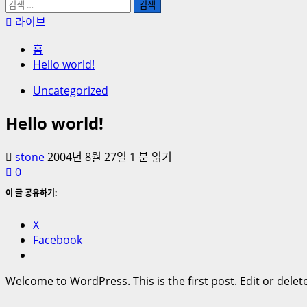
검
색:
라이브
홈
Hello world!
Uncategorized
Hello world!
stone
2004년 8월 27일
1 분 읽기
0
이 글 공유하기:
X
Facebook
Welcome to WordPress. This is the first post. Edit or delete 