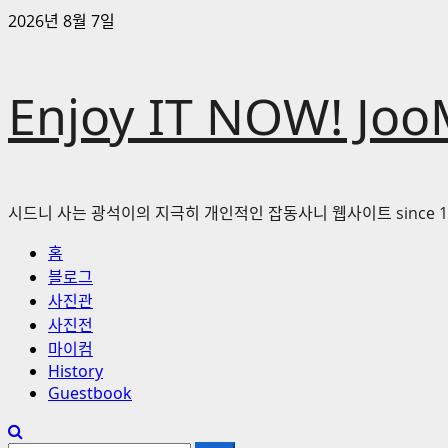
콘
2026년 8월 7일
텐
츠
로
Enjoy IT NOW! Joo
바
로
가
기
시드니 사는 광석이의 지극히 개인적인 잡동사니 웹사이트 since 1
기
홈
본
블로그
메
사진관
뉴
사진전
마이컴
History
Guestbook