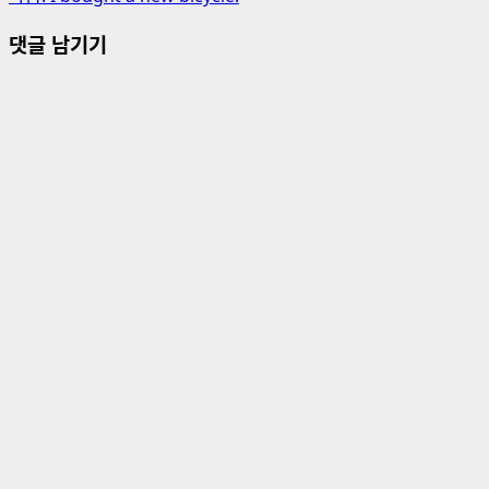
시
댓글 남기기
물
내
비
게
이
션