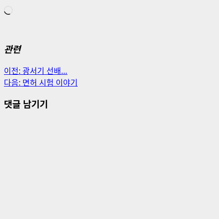
로
드
중...
관련
게
이전:
광서기 선배…
다음:
면허 시험 이야기
시
댓글 남기기
물
내
비
게
이
션