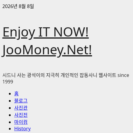
콘
2026년 8월 8일
텐
츠
Enjoy IT NOW!
로
바
로
JooMoney.Net!
가
기
시드니 사는 광석이의 지극히 개인적인 잡동사니 웹사이트 since
1999
기
홈
본
블로그
메
사진관
뉴
사진전
마이컴
History