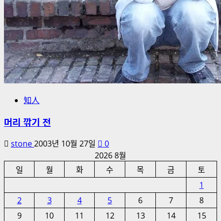
知人
머리 깎기 전
stone
2003년 10월 27일
0
2026 8월
일
월
화
수
목
금
토
1
2
3
4
5
6
7
8
9
10
11
12
13
14
15