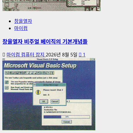
창을열자
마이컴
창을열자 비주얼 베이직의 기본개념들
마이컴 컴퓨터 잡지
2026년 8월 5일
1