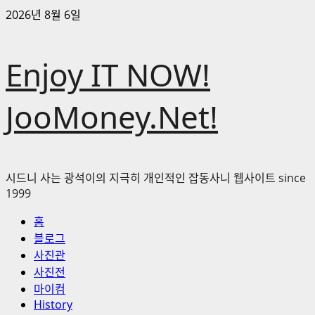
콘
2026년 8월 6일
텐
츠
Enjoy IT NOW!
로
바
로
JooMoney.Net!
가
기
시드니 사는 광석이의 지극히 개인적인 잡동사니 웹사이트 since
1999
기
홈
본
블로그
메
사진관
뉴
사진전
마이컴
History