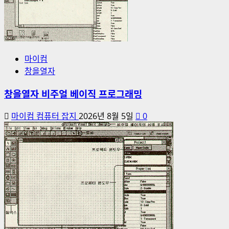
마이컴
창을열자
창을열자 비주얼 베이직 프로그래밍
마이컴 컴퓨터 잡지
2026년 8월 5일
0