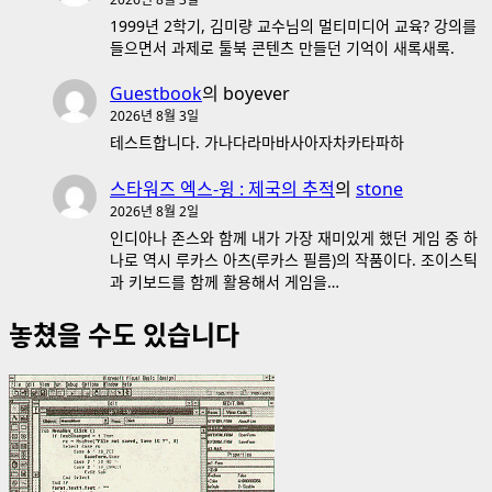
1999년 2학기, 김미량 교수님의 멀티미디어 교육? 강의를
들으면서 과제로 툴북 콘텐츠 만들던 기억이 새록새록.
Guestbook
의
boyever
2026년 8월 3일
테스트합니다. 가나다라마바사아자차카타파하
스타워즈 엑스-윙 : 제국의 추적
의
stone
2026년 8월 2일
인디아나 존스와 함께 내가 가장 재미있게 했던 게임 중 하
나로 역시 루카스 아츠(루카스 필름)의 작품이다. 조이스틱
과 키보드를 함께 활용해서 게임을…
놓쳤을 수도 있습니다