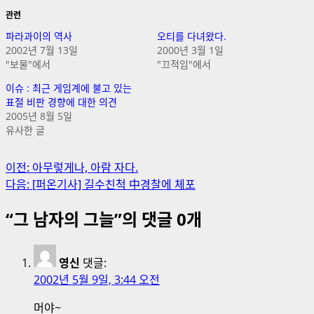
관련
파라과이의 역사
오티를 다녀왔다.
2002년 7월 13일
2000년 3월 1일
"보물"에서
"끄적임"에서
이슈 : 최근 게임계에 불고 있는
표절 비판 경향에 대한 의견
2005년 8월 5일
유사한 글
게
이전:
아무렇게나, 아람 자다.
다음:
[퍼온기사] 길수친척 中경찰에 체포
시
“
그 남자의 그늘
”의 댓글 0개
물
내
영신
댓글:
비
2002년 5월 9일, 3:44 오전
게
머야~