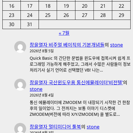
16
17
18
19
20
21
22
23
24
25
26
27
28
29
30
31
« 7월
창을열자 비주얼 베이직의 기본개념들
의
stone
2026년 8월 5일
Quick Basic 의 간단한 문법을 윈도우에 접목시켜 쉽게 프
로그래밍 가능하게 해주었고, 그래서 수많은 사람들이 정보
처리기사 실기 언어로 선택했던 VB! 나는…
창을열자 국산윈도우용 통신에뮬레이터’비전텔’
의
stone
2026년 8월 4일
통신 에뮬레이터에 ZMODEM 이 내장되기 시작한 건 한참
후의 일이었다. 그 전까지는 보통 이야기 디스켓에
ZMODEM(버전에 따라 X/Y/ZMODEM) 을 별도로…
창을열자 멀티미디어 툴북
의
stone
2026년 8월 3일