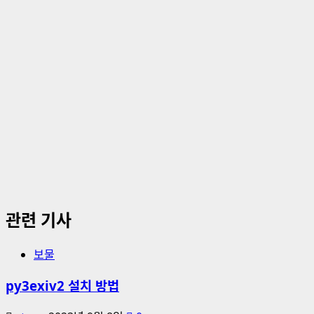
관련 기사
보물
py3exiv2 설치 방법