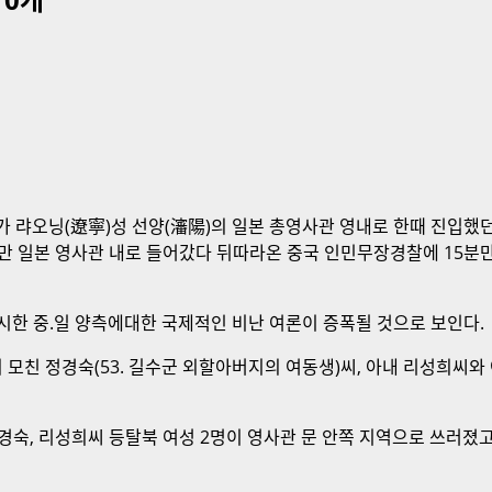
가 랴오닝(遼寧)성 선양(瀋陽)의 일본 총영사관 영내로 한때 진입했던
 2명만 일본 영사관 내로 들어갔다 뒤따라온 중국 인민무장경찰에 15
시한 중.일 양측에대한 국제적인 비난 여론이 증폭될 것으로 보인다.
친 정경숙(53. 길수군 외할아버지의 여동생)씨, 아내 리성희씨와 어
숙, 리성희씨 등탈북 여성 2명이 영사관 문 안쪽 지역으로 쓰러졌고