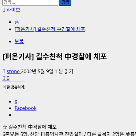
검
색:
라이브
홈
[퍼온기사] 길수친척 中경찰에 체포
보물
[퍼온기사] 길수친척 中경찰에 체포
stone
2002년 5월 9일
1 분 읽기
0
이 글 공유하기:
X
Facebook
☆ 길수친척 中경찰에 체포
6촌兄등 5명, 선양 日총영사관 진입실패 / 다른 탈북자 2명은 美