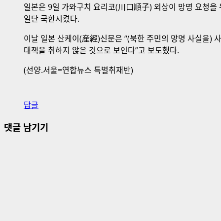
일본은 9일 가와구치 요리코(川口順子) 외상이 망명 요청을
일단 국한시켰다.
이날 일본 산케이(産經)신문은 “(북한 주민의 망명 사실을)
대책을 취하지 않은 것으로 보인다”고 보도했다.
(선양.서울=연합뉴스 특별취재반)
답글
댓글 남기기