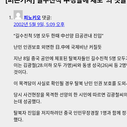
물
내
피노키오
댓글:
비
2002년 5월 9일, 5:09 오후
게
“길수친척 5명 모두 한때 中선양 日공관내 진입”
이
난민 인권보호 외면한 日.中에 국제비난 커질듯
션
지난 8일 중국 공안에 체포된 탈북자들인 길수친척 5명 모두
이는 김광철(28.이하 모두 가명)씨와 동생 성국(26)씨 등
것이다.
이 목격담이 사실로 확인될 경우 탈북 난민 인권 보호를 도외
당시 사건현장을 목격한 선양의 한 시민에 따르면 김광철씨의 모
는데 성공했다.
탈북자 진입을 저지하려던 중국 인민무장경찰 1명과 함께 정경
했다.