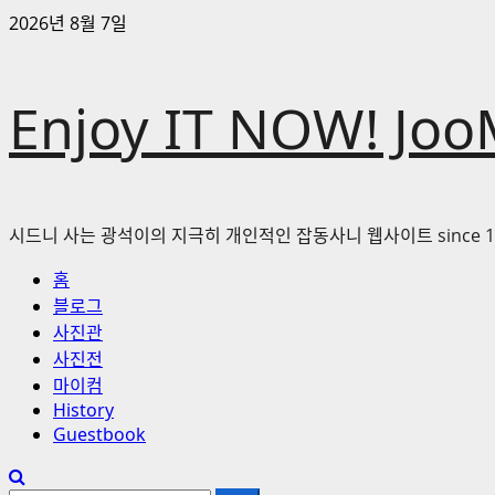
콘
2026년 8월 7일
텐
츠
로
Enjoy IT NOW! Joo
바
로
가
기
시드니 사는 광석이의 지극히 개인적인 잡동사니 웹사이트 since 1
기
홈
본
블로그
메
사진관
뉴
사진전
마이컴
History
Guestbook