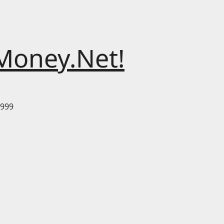
Money.Net!
999