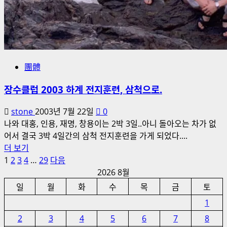
團體
장수클럽 2003 하계 전지훈련, 삼척으로.
stone
2003년 7월 22일
0
나와 대홍, 인용, 재명, 창용이는 2박 3일..아니 돌아오는 차가 없
어서 결국 3박 4일간의 삼척 전지훈련을 가게 되었다....
장
더 보기
글
수
1
2
3
4
…
29
다음
클
2026 8월
페
럽
일
월
화
수
목
금
토
이
2003
1
하
지
2
3
4
5
6
7
8
계