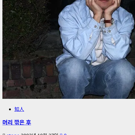
해
더
읽
어
보
기
知人
머리 깎은 후