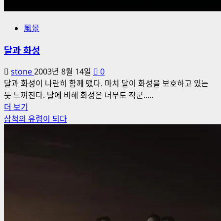
風景
달과 화성
stone
2003년 8월 14일
0
달과 화성이 나란히 함께 떴다. 마치 달이 화성을 보호하고 있는
듯 느껴진다. 달에 비해 화성은 너무도 작군.....
달
더 보기
과
삼척의 유령이 되다
화
성
에
대
해
더
읽
어