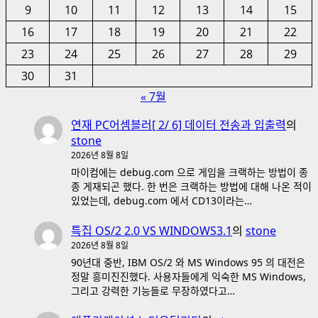
매
전
9
10
11
12
13
14
15
지
김
16
17
18
19
20
21
22
훈
23
24
25
26
27
28
29
련,
삼
30
31
척
« 7월
으
연재 PC어셈블러[ 2/ 6] 데이터 전송과 입출력
의
로.
stone
에
2026년 8월 8일
대
마이컴에는 debug.com 으로 게임을 크랙하는 방법이 종
해
종 게재되곤 했다. 한 번은 크랙하는 방법에 대해 나온 적이
더
있었는데, debug.com 에서 CD13이라는…
읽
어
특집 OS/2 2.0 VS WINDOWS3.1
의
stone
보
2026년 8월 8일
기
90년대 중반, IBM OS/2 와 MS Windows 95 의 대전은
정말 흥미진진했다. 사용자들에게 익숙한 MS Windows,
그리고 강력한 기능들로 무장하였다고…