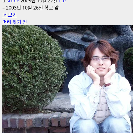
stone
2003년 10월 27일
0
– 2003년 10월 26일 학교 앞
머
더 보기
리
머리 깎기 전
깎
은
후
에
대
해
더
읽
어
보
기