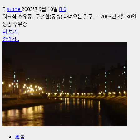
stone
2003년 9월 10일
0
워크샵 후유증.. 구철원(동송) 다녀오는 멸구.. – 2003년 8월 30일
동송 후유증
후
더 보기
유
중랑강..
증
에
대
해
더
읽
어
보
기
風景