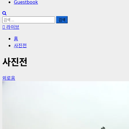
Guestbook
검
색:
라이브
홈
사진전
사진전
외로움