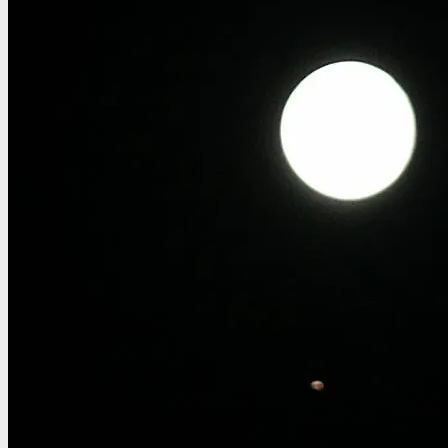
대
해
더
읽
어
보
기