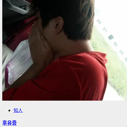
해
더
읽
어
보
기
知人
후유증