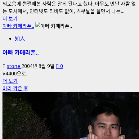
외로움에 쩔쩔매본 사람은 알게 된다고 했다. 아무도 만날 사람 없
는 도시에서, 인터넷도 티비도 없이, 스무날을 살면서 나는...
외
더 보기
로
아빠 카메라폰..
움
知人
에
대
아빠 카메라폰..
해
더
stone
2004년 8월 9일
0
읽
V4400으로..
어
아
더 보기
보
빠
머리 깎은 후
기
카
메
라
폰..
에
대