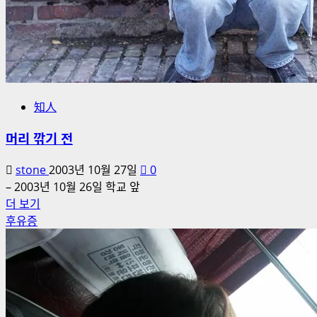
知人
머리 깎기 전
stone
2003년 10월 27일
0
– 2003년 10월 26일 학교 앞
머
더 보기
리
후유증
깎
기
전
에
대