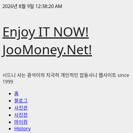
콘
2026년 8월 9일
12:38:22 AM
텐
츠
Enjoy IT NOW!
로
바
로
JooMoney.Net!
가
기
시드니 사는 광석이의 지극히 개인적인 잡동사니 웹사이트 since
1999
기
홈
본
블로그
메
사진관
뉴
사진전
마이컴
History