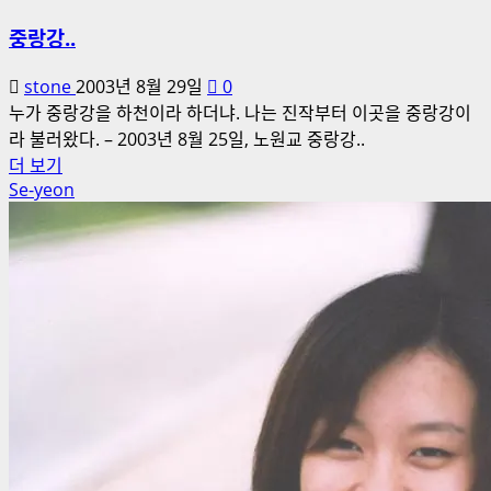
중랑강..
stone
2003년 8월 29일
0
누가 중랑강을 하천이라 하더냐. 나는 진작부터 이곳을 중랑강이
라 불러왔다. – 2003년 8월 25일, 노원교 중랑강..
중
더 보기
Se-yeon
랑
강..
에
대
해
더
읽
어
보
기