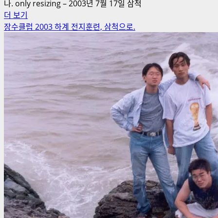
나. only resizing – 2003년 7월 17일 삼척
삼
더 보기
척
장수클럽 2003 하계 전지훈련, 삼척으로.
의
유
령
이
되
다
에
대
해
더
읽
어
보
기