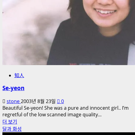
知人
Se-yeon
stone
2003년 8월 23일
0
Beautiful Se-yeon! She was a pure and innocent girl.. I’m
regretful of the low scanned image quality...
Se-
더 보기
yeon
달과 화성
에