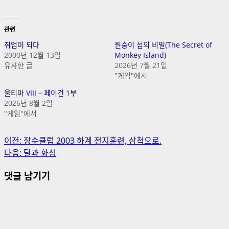
관련
취업이 되다
원숭이 섬의 비밀(The Secret of
2000년 12월 13일
Monkey Island)
유사한 글
2026년 7월 21일
"게임"에서
울티마 VIII – 페이건 1부
2026년 8월 2일
"게임"에서
게
이전:
장수클럽 2003 하계 전지훈련, 삼척으로.
다음:
달과 화성
시
댓글 남기기
물
내
비