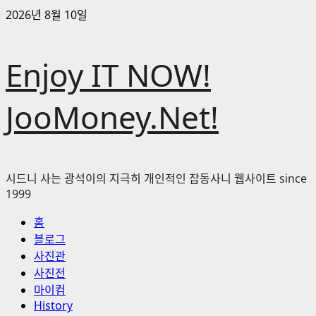
콘
2026년 8월 10일
텐
츠
Enjoy IT NOW!
로
바
로
JooMoney.Net!
가
기
시드니 사는 광석이의 지극히 개인적인 잡동사니 웹사이트 since
1999
기
홈
본
블로그
메
사진관
뉴
사진전
마이컴
History