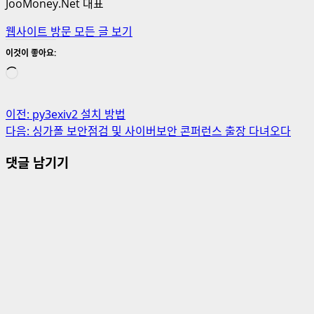
JooMoney.Net 대표
웹사이트 방문
모든 글 보기
이것이 좋아요:
로
드
중...
게
이전:
py3exiv2 설치 방법
다음:
싱가폴 보안점검 및 사이버보안 콘퍼런스 출장 다녀오다
시
댓글 남기기
물
내
비
게
이
션