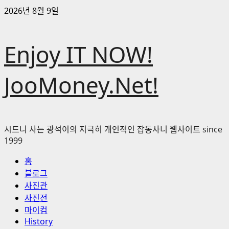
콘
2026년 8월 9일
텐
츠
Enjoy IT NOW!
로
바
로
JooMoney.Net!
가
기
시드니 사는 광석이의 지극히 개인적인 잡동사니 웹사이트 since
1999
기
홈
본
블로그
메
사진관
뉴
사진전
마이컴
History