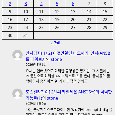
2
3
4
5
6
7
8
9
10
11
12
13
14
15
16
17
18
19
20
21
22
23
24
25
26
27
28
29
30
31
« 7월
안시강좌[ 1/ 2] 이것만알면 나도해커! 안시(ANSI)
를 배워보자
의
stone
2026년 8월 6일
요새는 인터넷으로 화려한 동영상을 봤지만, 그 시절에는
PC통신으로 화려한 ANSI 텍스트 쇼를 봤다. 글자들이 깜
빡이면서 움직이는 걸 가지고 작은 영화도…
도스길라잡이[ 2/14] 카멜레온 ANSI.SYS의 넉넉한
기능들(1)
의
stone
2026년 8월 6일
나는 플로피디스크드라이브만 있었기에 prompt $n$g 를
했지만, 하드디스크를 가지고 있는 친구들은 prompt