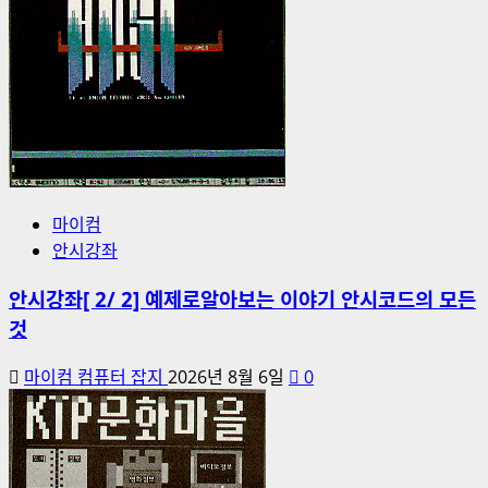
마이컴
안시강좌
안시강좌[ 2/ 2] 예제로알아보는 이야기 안시코드의 모든
것
마이컴 컴퓨터 잡지
2026년 8월 6일
0