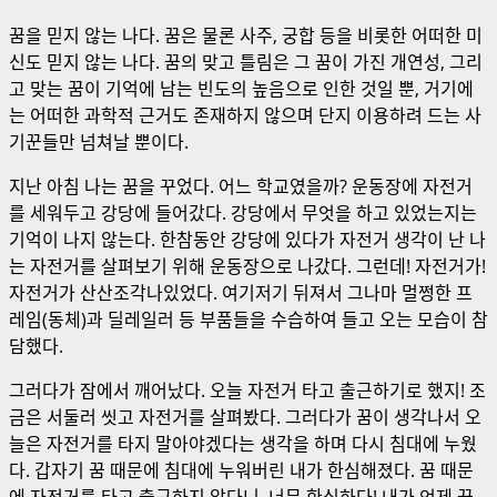
꿈을 믿지 않는 나다. 꿈은 물론 사주, 궁합 등을 비롯한 어떠한 미
신도 믿지 않는 나다. 꿈의 맞고 틀림은 그 꿈이 가진 개연성, 그리
고 맞는 꿈이 기억에 남는 빈도의 높음으로 인한 것일 뿐, 거기에
는 어떠한 과학적 근거도 존재하지 않으며 단지 이용하려 드는 사
기꾼들만 넘쳐날 뿐이다.
지난 아침 나는 꿈을 꾸었다. 어느 학교였을까? 운동장에 자전거
를 세워두고 강당에 들어갔다. 강당에서 무엇을 하고 있었는지는
기억이 나지 않는다. 한참동안 강당에 있다가 자전거 생각이 난 나
는 자전거를 살펴보기 위해 운동장으로 나갔다. 그런데! 자전거가!
자전거가 산산조각나있었다. 여기저기 뒤져서 그나마 멀쩡한 프
레임(동체)과 딜레일러 등 부품들을 수습하여 들고 오는 모습이 참
담했다.
그러다가 잠에서 깨어났다. 오늘 자전거 타고 출근하기로 했지! 조
금은 서둘러 씻고 자전거를 살펴봤다. 그러다가 꿈이 생각나서 오
늘은 자전거를 타지 말아야겠다는 생각을 하며 다시 침대에 누웠
다. 갑자기 꿈 때문에 침대에 누워버린 내가 한심해졌다. 꿈 때문
에 자전거를 타고 출근하지 않다니, 너무 한심하다! 내가 언제 꿈