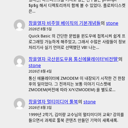
$p$g 해서 디렉토리까지 함께 볼 수 있었다. 플로피디스켓
은…
창을열자 비주얼 베이직의 기본개념들
의
stone
2026년 8월 5일
Quick Basic 의 간단한 문법을 윈도우에 접목시켜 쉽게 프
로그래밍 가능하게 해주었고, 그래서 수많은 사람들이 정보
처리기사 실기 언어로 선택했던 VB! 나는…
창을열자 국산윈도우용 통신에뮬레이터’비전텔’
의
stone
2026년 8월 4일
통신 에뮬레이터에 ZMODEM 이 내장되기 시작한 건 한참
후의 일이었다. 그 전까지는 보통 이야기 디스켓에
ZMODEM(버전에 따라 X/Y/ZMODEM) 을 별도로…
창을열자 멀티미디어 툴북
의
stone
2026년 8월 3일
1999년 2학기, 김미량 교수님의 멀티미디어 교육? 강의를
들으면서 과제로 툴북 콘텐츠 만들던 기억이 새록새록.