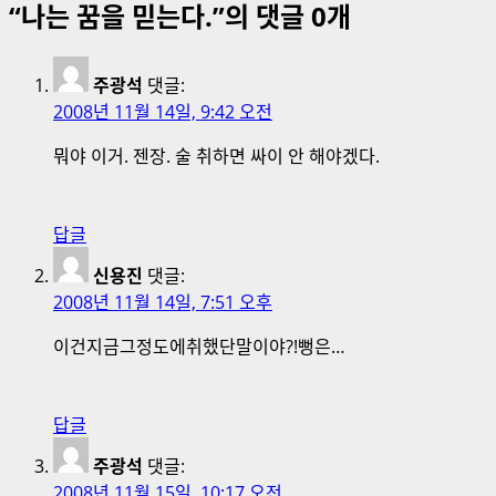
“
나는 꿈을 믿는다.
”의 댓글 0개
물
내
주광석
댓글:
비
2008년 11월 14일, 9:42 오전
게
뭐야 이거. 젠장. 술 취하면 싸이 안 해야겠다.
이
션
답글
신용진
댓글:
2008년 11월 14일, 7:51 오후
이건지금그정도에취했단말이야?!뻥은…
답글
주광석
댓글:
2008년 11월 15일, 10:17 오전