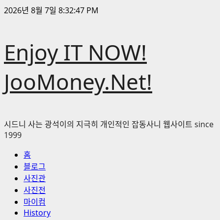
콘
2026년 8월 7일
8:32:48 PM
텐
츠
Enjoy IT NOW!
로
바
로
JooMoney.Net!
가
기
시드니 사는 광석이의 지극히 개인적인 잡동사니 웹사이트 since
1999
기
홈
본
블로그
메
사진관
뉴
사진전
마이컴
History