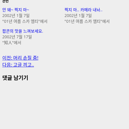
관련
안 돼~ 찍지 마~
찍지 마.. 카메라 내놔..
2002년 1월 7일
2002년 1월 7일
"01년 여름 스카 엠티"에서
"01년 여름 스카 엠티"에서
팝콘의 맛을 느껴보세요.
2002년 7월 17일
"知人"에서
게
이전:
머리 손질 중!
다음:
고글 끼고..
시
댓글 남기기
물
내
비
게
이