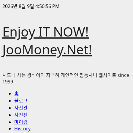
콘
2026년 8월 9일
4:50:57 PM
텐
츠
Enjoy IT NOW!
로
바
로
JooMoney.Net!
가
기
시드니 사는 광석이의 지극히 개인적인 잡동사니 웹사이트 since
1999
기
홈
본
블로그
메
사진관
뉴
사진전
마이컴
History