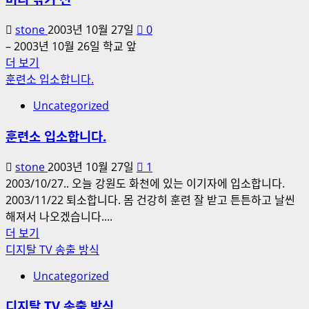
stone
2003년 10월 27일
0
– 2003년 10월 26일 학교 앞
머
더 보기
리
훈련소 입소합니다.
깎
Uncategorized
기
전
훈련소 입소합니다.
에
대
stone
2003년 10월 27일
1
해
2003/10/27.. 오늘 강원도 화천에 있는 이기자에 입소합니다.
더
2003/11/22 퇴소합니다. 몸 건강히 훈련 잘 받고 튼튼하고 날씬
읽
해져서 나오겠습니다....
어
훈
더 보기
보
련
디지탈 TV 송출 방식
기
소
Uncategorized
입
소
디지탈 TV 송출 방식