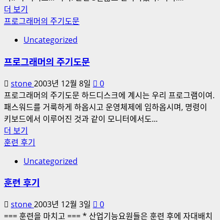
오
더 보기
빠
프로그래머의 주기도문
오
Uncategorized
랜
만
프로그래머의 주기도문
~!
에
stone
2003년 12월 8일
0
대
프로그래머의 주기도문 하드디스크에 계시는 우리 프로그램이여.
해
패스워드를 거룩하게 하옵시고 운영체제에 임하옵시며, 명령이
더
키보드에서 이루어진 것과 같이 모니터에서도...
읽
프
더 보기
어
로
훈련 후기
보
그
Uncategorized
기
래
머
훈련 후기
의
주
stone
2003년 12월 3일
0
기
=== 훈련을 마치고 === * 산업기능요원들은 훈련 후에 자대배치