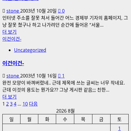
다.
기
에
stone
2003년 10월 20일
0
대
인터넷 주소를 잘못 쳐서 들어간 어느 경제부 기자의 홈페이지, 그
해
냥 잘못 쳤구나 하고 나가려던 순간에 들어온 “서울...
더
서
더 보기
읽
울
이건이건-
어
성
Uncategorized
보
북
기
동
이건이건-
에
서
stone
2003년 10월 16일
1
에
완전 모양이 바껴버렸네.. 근데 제목에 쓰는 글씨는 너무 작네요.
대
근데 이것의 용도는 뭔가요?? 그냥 게시판 같음;;; 친한...
해
이
더 보기
더
글
건
1
2
3
4
…
10
다음
읽
이
2026 8월
페
어
건-
일
월
화
수
목
금
토
보
이
에
1
기