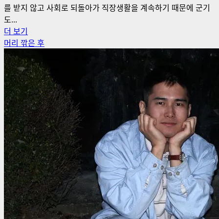
도
를 받지 않고 사회로 되돌아가 직장생활을 계속하기 때문에 군기
문
도...
에
훈
더 보기
대
련
머리 깎은 후
해
후
더
기
읽
에
어
대
보
해
기
더
읽
어
보
기