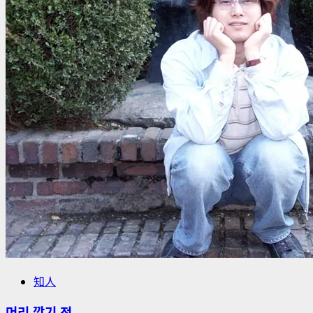
해
더
읽
어
보
기
知人
머리 깎기 전