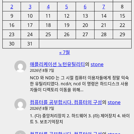
대
지
2
3
4
5
6
7
8
해
매
더
9
10
11
12
13
14
15
읽
김
16
17
18
19
20
21
22
어
23
24
25
26
27
28
29
보
30
기
31
« 7월
애플리케이션 노턴유틸리티
의
stone
2026년 8월 7일
NCD 와 NDD 는 그 시절 컴퓨터 이용자들에게 정말 익숙
한 유틸리티였다. ncd/r, ncd 이 명령은 하드디스크 사용
자들이 디렉토리 이동을 위해…
컴퓨터를 공부합시다. 컴퓨터의 구성
의
stone
2026년 8월 7일
1. (다) 중앙처리장치 2. 하드웨어 3. (라) 제어장치 4. 바이
트 5. 보조기억장치