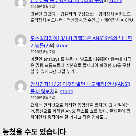
컴퓨터를 공부합시다. 컴퓨터의 구성
의
stone
2026년 8월 7일
옛날엔 그랬다. - 컴퓨터의 구성요소: - 입력장치 = 키보드 -
출력장치 = 모니터 - 연산장치(정수만..) + 제어장치 = CPU
-…
도스길라잡이[ 3/14] 카멜레온 ANSI.SYS의 넉넉한
기능들(2)
의
stone
2026년 8월 7일
예전엔 ansi.sys 를 부팅 시 별도로 띄워줘야 했는데 지금
은 명령 프롬프트에 기본으로 탑재되어 화려한 UI를 구현
할 수 있지...만 그걸 누가…
안시강좌[ 1/ 2] 이것만알면 나도해커! 안시(ANSI)
를 배워보자
의
stone
2026년 8월 6일
요새는 인터넷으로 화려한 동영상을 봤지만, 그 시절에는
PC통신으로 화려한 ANSI 텍스트 쇼를 봤다. 글자들이 깜
빡이면서 움직이는 걸 가지고 작은 영화도…
놓쳤을 수도 있습니다