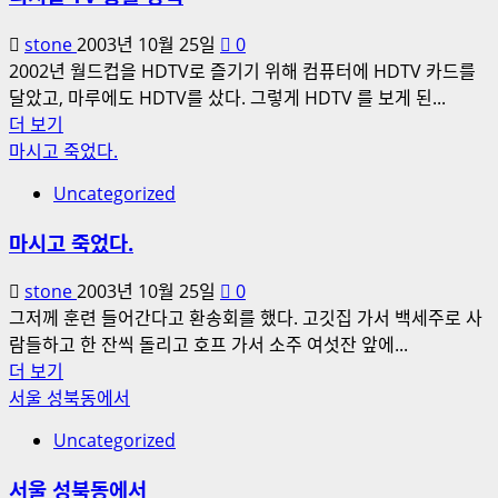
합
니
stone
2003년 10월 25일
0
다.
2002년 월드컵을 HDTV로 즐기기 위해 컴퓨터에 HDTV 카드를
에
달았고, 마루에도 HDTV를 샀다. 그렇게 HDTV 를 보게 된...
대
디
더 보기
해
지
마시고 죽었다.
더
탈
Uncategorized
읽
TV
어
송
마시고 죽었다.
보
출
기
방
stone
2003년 10월 25일
0
식
그저께 훈련 들어간다고 환송회를 했다. 고깃집 가서 백세주로 사
에
람들하고 한 잔씩 돌리고 호프 가서 소주 여섯잔 앞에...
대
마
더 보기
해
시
서울 성북동에서
더
고
Uncategorized
읽
죽
어
었
서울 성북동에서
보