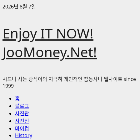
콘
2026년 8월 7일
텐
츠
Enjoy IT NOW!
로
바
로
JooMoney.Net!
가
기
시드니 사는 광석이의 지극히 개인적인 잡동사니 웹사이트 since
1999
기
홈
본
블로그
메
사진관
뉴
사진전
마이컴
History