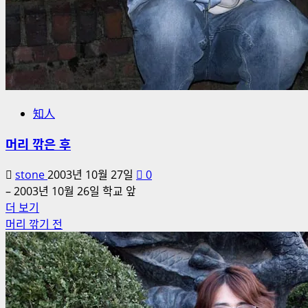
知人
머리 깎은 후
stone
2003년 10월 27일
0
– 2003년 10월 26일 학교 앞
머
더 보기
리
머리 깎기 전
깎
은
후
에
대