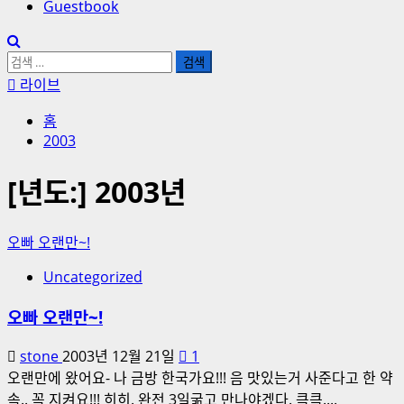
Guestbook
검
색:
라이브
홈
2003
[년도:]
2003년
오빠 오랜만~!
Uncategorized
오빠 오랜만~!
stone
2003년 12월 21일
1
오랜만에 왔어요- 나 금방 한국가요!!! 음 맛있는거 사준다고 한 약
속.. 꼭 지켜요!!! 히히. 완전 3일굶고 만나야겠다. 큭큭....