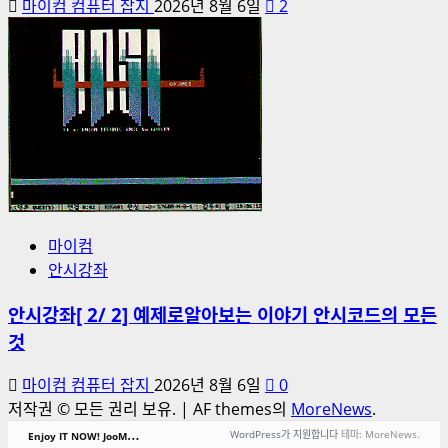
마이컴 컴퓨터 잡지
2026년 8월 6일
2
마이컴
안시강좌
안시강좌[ 2/ 2] 예제로알아보는 이야기 안시코드의 모든
것
마이컴 컴퓨터 잡지
2026년 8월 6일
0
저작권 © 모든 권리 보유.
|
AF themes의
MoreNews
.
E
njoy IT NOW! JooMoney.Net!
WordPress가 지원합니다
테마: MoreNews.