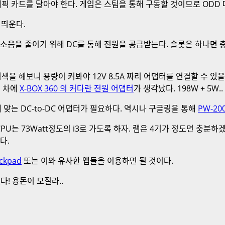
픽 카드를 달아야 한다. 게임은 스팀을 통해 구동할 것이므로 ODD 
 띄운다.
고 소음을 줄이기 위해 DC를 통해 전원을 공급받는다. 슬롯은 하나면
검색을 해보니 용량이 커봐야 12V 8.5A 짜리 어댑터를 연결할 수 있을 뿐
던 차에
X-BOX 360 의 커다란 전원 어댑터
가 생각났다. 198W + 5W..
 그에 맞는 DC-to-DC 어댑터가 필요하다. 역시나 구글링을 통해
PW-20
고, CPU는 73Watt정도의 i3로 가도록 하자. 램은 4기가 정도면 충분
다.
ackpad
또는 이와 유사한 앱들을 이용하면 될 것이다.
! 용돈이 모질라..