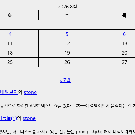
2026 8월
화
수
목
4
5
6
11
12
13
18
19
20
25
26
27
« 7월
를 배워보자
의
stone
통신으로 화려한 ANSI 텍스트 쇼를 봤다. 글자들이 깜빡이면서 움직이는 걸
기능들(1)
의
stone
했지만, 하드디스크를 가지고 있는 친구들은 prompt $p$g 해서 디렉토리까