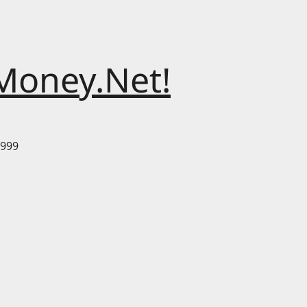
Money.Net!
999