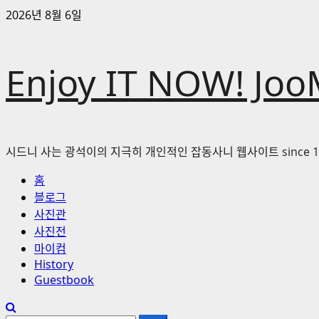
콘
2026년 8월 6일
텐
츠
로
Enjoy IT NOW! Joo
바
로
가
기
시드니 사는 광석이의 지극히 개인적인 잡동사니 웹사이트 since 1
기
홈
본
블로그
메
사진관
뉴
사진전
마이컴
History
Guestbook