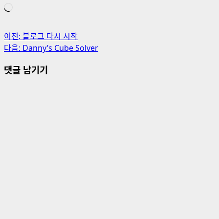
로
드
중...
게
이전:
블로그 다시 시작
다음:
Danny’s Cube Solver
시
댓글 남기기
물
내
비
게
이
션