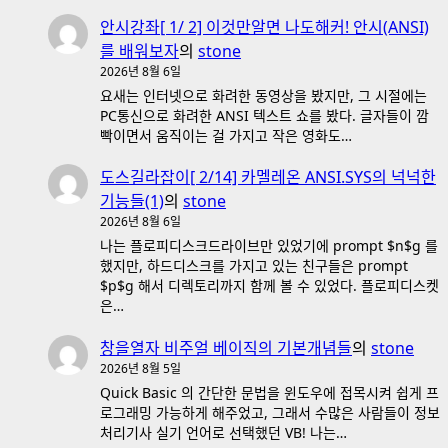
안시강좌[ 1/ 2] 이것만알면 나도해커! 안시(ANSI)
를 배워보자
의
stone
2026년 8월 6일
요새는 인터넷으로 화려한 동영상을 봤지만, 그 시절에는
PC통신으로 화려한 ANSI 텍스트 쇼를 봤다. 글자들이 깜
빡이면서 움직이는 걸 가지고 작은 영화도…
도스길라잡이[ 2/14] 카멜레온 ANSI.SYS의 넉넉한
기능들(1)
의
stone
2026년 8월 6일
나는 플로피디스크드라이브만 있었기에 prompt $n$g 를
했지만, 하드디스크를 가지고 있는 친구들은 prompt
$p$g 해서 디렉토리까지 함께 볼 수 있었다. 플로피디스켓
은…
창을열자 비주얼 베이직의 기본개념들
의
stone
2026년 8월 5일
Quick Basic 의 간단한 문법을 윈도우에 접목시켜 쉽게 프
로그래밍 가능하게 해주었고, 그래서 수많은 사람들이 정보
처리기사 실기 언어로 선택했던 VB! 나는…