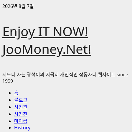
콘
2026년 8월 7일
텐
츠
Enjoy IT NOW!
로
바
로
JooMoney.Net!
가
기
시드니 사는 광석이의 지극히 개인적인 잡동사니 웹사이트 since
1999
기
홈
본
블로그
메
사진관
뉴
사진전
마이컴
History