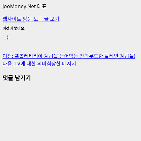
JooMoney.Net 대표
웹사이트 방문
모든 글 보기
이것이 좋아요:
로
드
중...
게
이전:
프롤레타리아 계급을 뜯어먹는 잔학무도한 탈레반 계급들!
다음:
TV에 대한 의미심장한 메시지
시
댓글 남기기
물
내
비
게
이
션