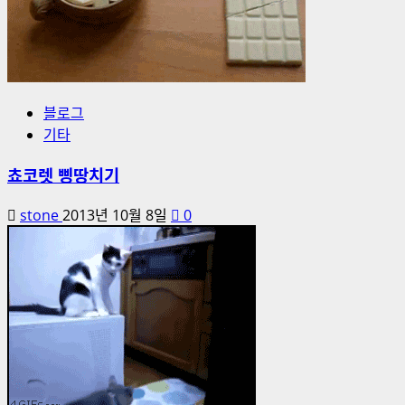
블로그
기타
쵸코렛 삥땅치기
stone
2013년 10월 8일
0