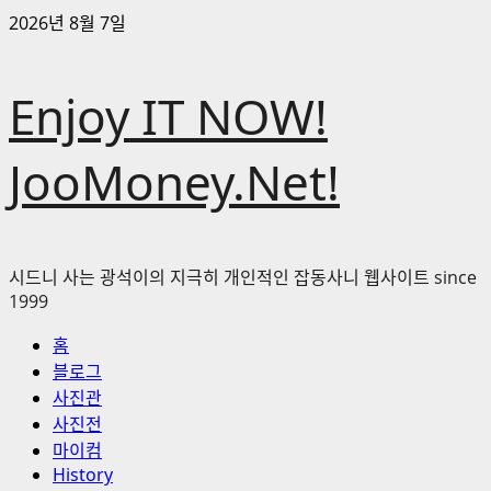
콘
2026년 8월 7일
텐
츠
Enjoy IT NOW!
로
바
로
JooMoney.Net!
가
기
시드니 사는 광석이의 지극히 개인적인 잡동사니 웹사이트 since
1999
기
홈
본
블로그
메
사진관
뉴
사진전
마이컴
History