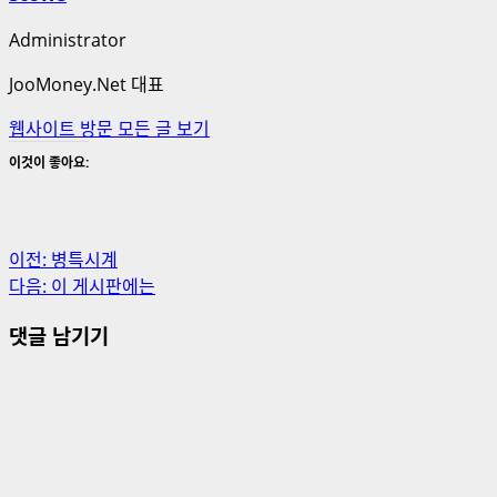
Administrator
JooMoney.Net 대표
웹사이트 방문
모든 글 보기
이것이 좋아요:
게
이전:
병특시계
다음:
이 게시판에는
시
댓글 남기기
물
내
비
게