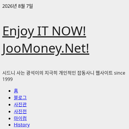
콘
2026년 8월 7일
텐
츠
Enjoy IT NOW!
로
바
로
JooMoney.Net!
가
기
시드니 사는 광석이의 지극히 개인적인 잡동사니 웹사이트 since
1999
기
홈
본
블로그
메
사진관
뉴
사진전
마이컴
History