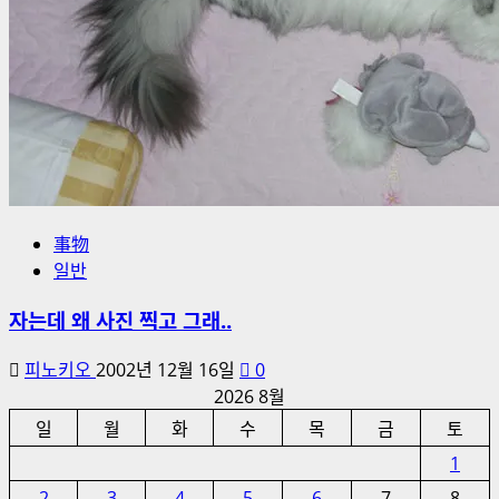
事物
일반
자는데 왜 사진 찍고 그래..
피노키오
2002년 12월 16일
0
2026 8월
일
월
화
수
목
금
토
1
2
3
4
5
6
7
8