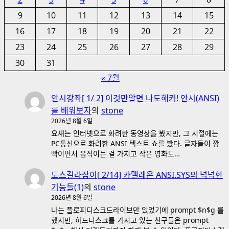
9
10
11
12
13
14
15
16
17
18
19
20
21
22
23
24
25
26
27
28
29
30
31
« 7월
안시강좌[ 1/ 2] 이것만알면 나도해커! 안시(ANSI)
를 배워보자
의
stone
2026년 8월 6일
요새는 인터넷으로 화려한 동영상을 봤지만, 그 시절에는
PC통신으로 화려한 ANSI 텍스트 쇼를 봤다. 글자들이 깜
빡이면서 움직이는 걸 가지고 작은 영화도…
도스길라잡이[ 2/14] 카멜레온 ANSI.SYS의 넉넉한
기능들(1)
의
stone
2026년 8월 6일
나는 플로피디스크드라이브만 있었기에 prompt $n$g 를
했지만, 하드디스크를 가지고 있는 친구들은 prompt