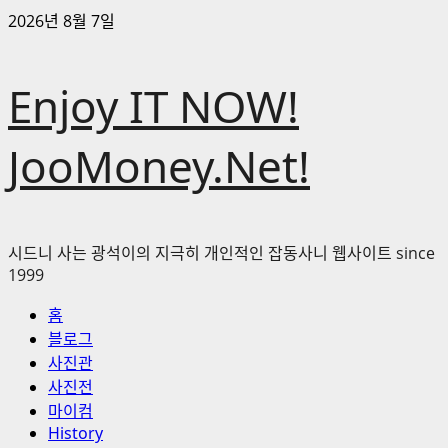
콘
2026년 8월 7일
텐
츠
Enjoy IT NOW!
로
바
로
JooMoney.Net!
가
기
시드니 사는 광석이의 지극히 개인적인 잡동사니 웹사이트 since
1999
기
홈
본
블로그
메
사진관
뉴
사진전
마이컴
History