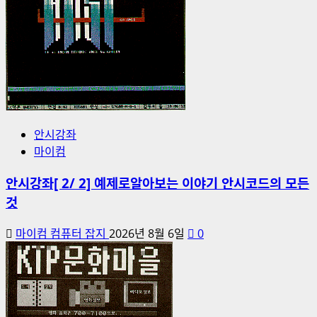
안시강좌
마이컴
안시강좌[ 2/ 2] 예제로알아보는 이야기 안시코드의 모든
것
마이컴 컴퓨터 잡지
2026년 8월 6일
0