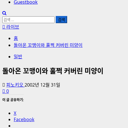
Guestbook
검
색:
라이브
홈
돌아온 꼬맹이와 훌쩍 커버린 미양이
일반
돌아온 꼬맹이와 훌쩍 커버린 미양이
피노키오
2002년 12월 31일
0
이 글 공유하기:
X
Facebook