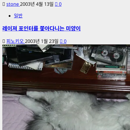
stone
2003년 4월 13일
0
일반
레이져 포인터를 쫓아다니는 미양이
피노키오
2003년 1월 23일
0