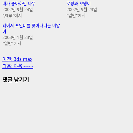
내가 좋아하던 나무
로짱과 꼬맹이
2002년 9월 24일
2002년 9월 23일
"風景"에서
"일반"에서
레이져 포인터를 쫓아다니는 미양
이
2003년 1월 23일
"일반"에서
게
이전:
3ds max
다음:
야옹~~~~
시
댓글 남기기
물
내
비
게
이