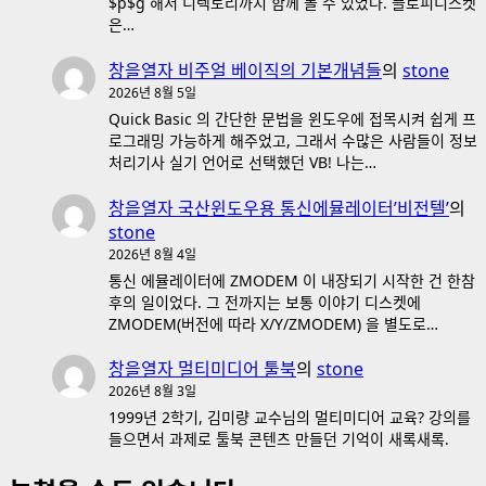
$p$g 해서 디렉토리까지 함께 볼 수 있었다. 플로피디스켓
은…
창을열자 비주얼 베이직의 기본개념들
의
stone
2026년 8월 5일
Quick Basic 의 간단한 문법을 윈도우에 접목시켜 쉽게 프
로그래밍 가능하게 해주었고, 그래서 수많은 사람들이 정보
처리기사 실기 언어로 선택했던 VB! 나는…
창을열자 국산윈도우용 통신에뮬레이터’비전텔’
의
stone
2026년 8월 4일
통신 에뮬레이터에 ZMODEM 이 내장되기 시작한 건 한참
후의 일이었다. 그 전까지는 보통 이야기 디스켓에
ZMODEM(버전에 따라 X/Y/ZMODEM) 을 별도로…
창을열자 멀티미디어 툴북
의
stone
2026년 8월 3일
1999년 2학기, 김미량 교수님의 멀티미디어 교육? 강의를
들으면서 과제로 툴북 콘텐츠 만들던 기억이 새록새록.