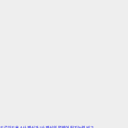
드로이드용 A사 백신과 I사 백신의 멀웨어 탐지능력 비교