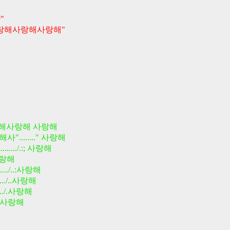


해사랑해사랑해사랑해"

랑해사랑해사랑해사랑해 사랑해

해사"........" 사랑해

....../.:; 사랑해

;사랑해

.../..:사랑해

.../..사랑해

.../.사랑해

해,사랑해
