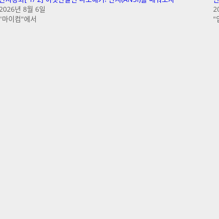
2026년 8월 6일
2
"마이컴"에서
"