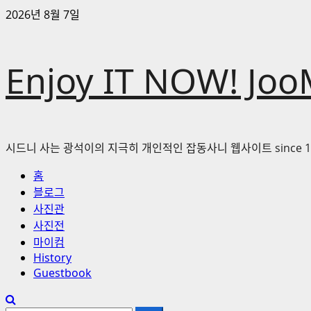
콘
2026년 8월 7일
텐
츠
로
Enjoy IT NOW! Joo
바
로
가
기
시드니 사는 광석이의 지극히 개인적인 잡동사니 웹사이트 since 1
기
홈
본
블로그
메
사진관
뉴
사진전
마이컴
History
Guestbook