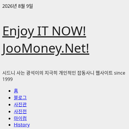
콘
2026년 8월 9일
텐
츠
Enjoy IT NOW!
로
바
로
JooMoney.Net!
가
기
시드니 사는 광석이의 지극히 개인적인 잡동사니 웹사이트 since
1999
기
홈
본
블로그
메
사진관
뉴
사진전
마이컴
History