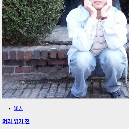
知人
머리 깎기 전