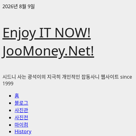
콘
2026년 8월 9일
텐
츠
Enjoy IT NOW!
로
바
로
JooMoney.Net!
가
기
시드니 사는 광석이의 지극히 개인적인 잡동사니 웹사이트 since
1999
기
홈
본
블로그
메
사진관
뉴
사진전
마이컴
History