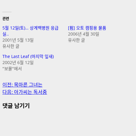
관련
5월 12일(토)… 상계백병원 응급
[펌] 오토 캠핑용 물품
실..
2006년 4월 30일
2001년 5월 13일
유사한 글
유사한 글
The Last Leaf (마지막 잎새)
2002년 6월 12일
"보물"에서
게
이전:
목마른 그녀는
다음:
아가씨는 독서중
시
댓글 남기기
물
내
비