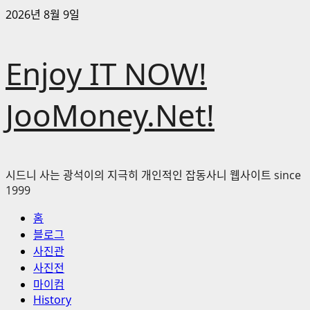
콘
2026년 8월 9일
텐
츠
Enjoy IT NOW!
로
바
로
JooMoney.Net!
가
기
시드니 사는 광석이의 지극히 개인적인 잡동사니 웹사이트 since
1999
기
홈
본
블로그
메
사진관
뉴
사진전
마이컴
History