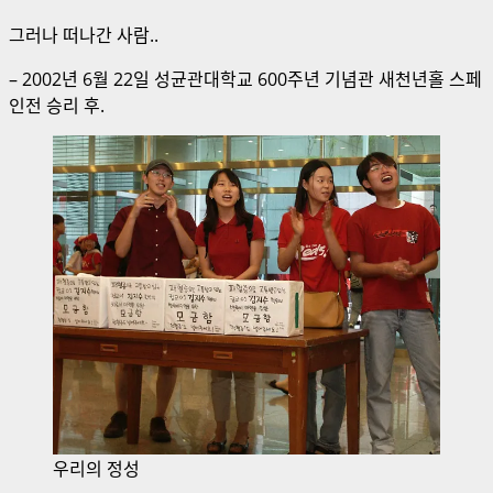
그러나 떠나간 사람..
– 2002년 6월 22일 성균관대학교 600주년 기념관 새천년홀 스페
인전 승리 후.
우리의 정성