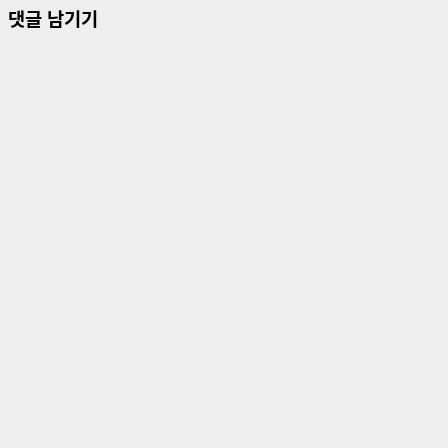
댓글 남기기
물
내
비
게
이
션