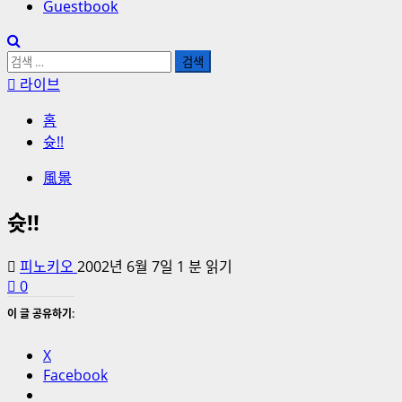
Guestbook
검
색:
라이브
홈
슛!!
風景
슛!!
피노키오
2002년 6월 7일
1 분 읽기
0
이 글 공유하기:
X
Facebook