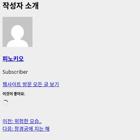
작성자 소개
피노키오
Subscriber
웹사이트 방문
모든 글 보기
이것이 좋아요:
로
드
중...
게
이전:
위험한 모습..
다음:
창경궁에 지는 해
시