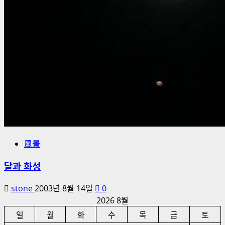
風景
달과 화성
stone
2003년 8월 14일
0
2026 8월
일
월
화
수
목
금
토