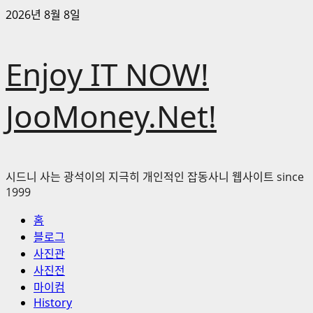
콘
2026년 8월 8일
텐
츠
Enjoy IT NOW!
로
바
로
JooMoney.Net!
가
기
시드니 사는 광석이의 지극히 개인적인 잡동사니 웹사이트 since
1999
기
홈
본
블로그
메
사진관
뉴
사진전
마이컴
History