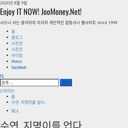
콘
2026년 8월 9일
텐
Enjoy IT NOW! JooMoney.Net!
츠
로
시드니 사는 광석이의 지극히 개인적인 잡동사니 웹사이트 since 1999
바
기
홈
로
본
가
블로그
메
기
사진관
뉴
사진전
마이컴
History
Guestbook
검
색:
라이브
홈
수연, 지명이를 업다..
知人
수연, 지명이를 업다..