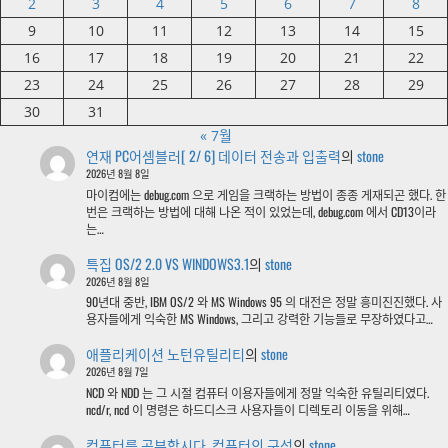
2
3
4
5
6
7
8
9
10
11
12
13
14
15
16
17
18
19
20
21
22
23
24
25
26
27
28
29
30
31
« 7월
연재 PC어셈블러[ 2/ 6] 데이터 전송과 입출력
의
stone
2026년 8월 8일
마이컴에는 debug.com 으로 게임을 크랙하는 방법이 종종 게재되곤 했다. 한
번은 크랙하는 방법에 대해 나온 적이 있었는데, debug.com 에서 CD13이라
는…
특집 OS/2 2.0 VS WINDOWS3.1
의
stone
2026년 8월 8일
90년대 중반, IBM OS/2 와 MS Windows 95 의 대전은 정말 흥미진진했다. 사
용자들에게 익숙한 MS Windows, 그리고 강력한 기능들로 무장하였다고…
애플리케이션 노턴유틸리티
의
stone
2026년 8월 7일
NCD 와 NDD 는 그 시절 컴퓨터 이용자들에게 정말 익숙한 유틸리티였다.
ncd/r, ncd 이 명령은 하드디스크 사용자들이 디렉토리 이동을 위해…
컴퓨터를 공부합시다. 컴퓨터의 구성
의
stone