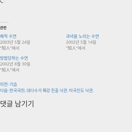
로
드
중...
관련
해적 수연
과녁을 노리는 수연
2003년 5월 24일
2002년 5월 14일
"知人"에서
"知人"에서
방법당하는 수연
2002년 8월 30일
"知人"에서
게
이전:
기습
다음:
한국국민, 대다수가 16강 진출 낙관. 미국인도 낙관.
시
댓글 남기기
물
내
비