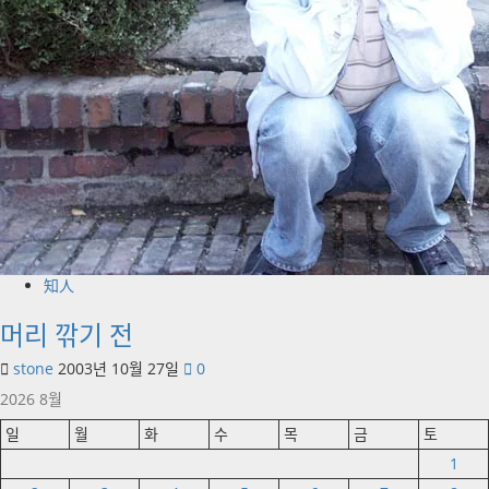
知人
머리 깎기 전
stone
2003년 10월 27일
0
2026 8월
일
월
화
수
목
금
토
1