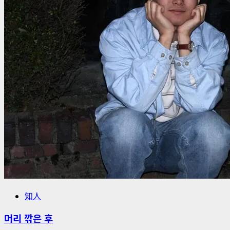
知人
머리 깎은 후