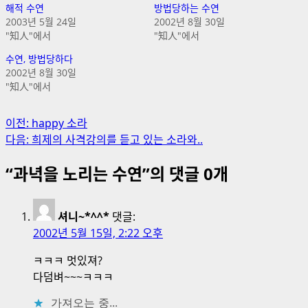
해적 수연
방법당하는 수연
2003년 5월 24일
2002년 8월 30일
"知人"에서
"知人"에서
수연, 방법당하다
2002년 8월 30일
"知人"에서
게
이전:
happy 소라
다음:
희제의 사격강의를 듣고 있는 소라와..
시
“
과녁을 노리는 수연
”의 댓글 0개
물
내
셔니~*^^*
댓글:
비
2002년 5월 15일, 2:22 오후
게
ㅋㅋㅋ 멋있져?
이
다덤벼~~~ㅋㅋㅋ
션
가져오는 중...