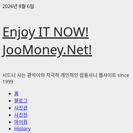
콘
2026년 8월 6일
텐
츠
Enjoy IT NOW!
로
바
로
JooMoney.Net!
가
기
시드니 사는 광석이의 지극히 개인적인 잡동사니 웹사이트 since
1999
기
홈
본
블로그
메
사진관
뉴
사진전
마이컴
History