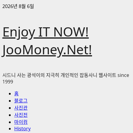
콘
2026년 8월 6일
텐
츠
Enjoy IT NOW!
로
바
로
JooMoney.Net!
가
기
시드니 사는 광석이의 지극히 개인적인 잡동사니 웹사이트 since
1999
기
홈
본
블로그
메
사진관
뉴
사진전
마이컴
History