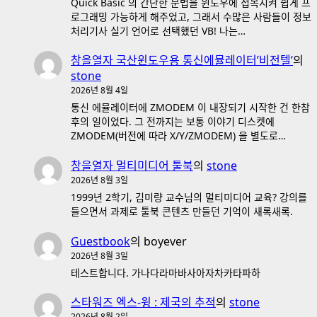
Quick Basic 의 간단한 문법을 윈도우에 접목시켜 쉽게 프
로그래밍 가능하게 해주었고, 그래서 수많은 사람들이 정보
처리기사 실기 언어로 선택했던 VB! 나는…
창을열자 국산윈도우용 통신에뮬레이터’비전텔’
의
stone
2026년 8월 4일
통신 에뮬레이터에 ZMODEM 이 내장되기 시작한 건 한참
후의 일이었다. 그 전까지는 보통 이야기 디스켓에
ZMODEM(버전에 따라 X/Y/ZMODEM) 을 별도로…
창을열자 멀티미디어 툴북
의
stone
2026년 8월 3일
1999년 2학기, 김미량 교수님의 멀티미디어 교육? 강의를
들으면서 과제로 툴북 콘텐츠 만들던 기억이 새록새록.
Guestbook
의
boyever
2026년 8월 3일
테스트합니다. 가나다라마바사아자차카타파하
스타워즈 엑스-윙 : 제국의 추적
의
stone
2026년 8월 2일