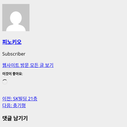
피노키오
Subscriber
웹사이트 방문
모든 글 보기
이것이 좋아요:
로
드
중...
게
이전:
SK빌딩 21층
다음:
충기형
시
댓글 남기기
물